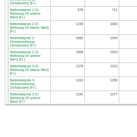
(Schätzwert) [Fr.]
Nettomietpreis 1-Zi-
578
711
Wohnung (VI unterer
Wert) [Fr.]
Nettomietpreis 2-Zi-
1159
1063
Wohnung (VI oberer Wert)
[Fr.]
Nettomietpreis 2-
1082
1043
Zimmerwohnung
(Schätzwert) [Fr.]
Nettomietpreis 2-Zi-
1005
1023
Wohnung (VI unterer
Wert) [Fr.]
Nettomietpreis 3-Zi-
1379
1313
Wohnung (VI oberer Wert)
[Fr.]
Nettomietpreis 3-
1310
1295
Zimmerwohnung
(Schätzwert) [Fr.]
Nettomietpreis 3-Zi-
1241
1277
Wohnung (VI unterer
Wert) [Fr.]
Nettomietpreis 4-Zi-
1517
1479
Wohnung (VI oberer Wert)
[Fr.]
Nettomietpreis 4-
1452
1461
Zimmerwohnung
(Schätzwert) [Fr.]
Nettomietpreis 4-Zi-
1388
1442