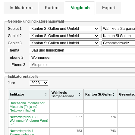
Indikatoren
Karten
Vergleich
Export
Gebiets- und Indikatorenauswahl
Gebiet 1
Gebiet 2
Gebiet 3
Thema
Ebene 2
Ebene 3
Indikatorentabelle
Jahr
Wahlkreis
Indikator
Kanton St.Gallen
Gesamtsc
Sarganserland
Durchschn. monatlicher
Mietpreis [Fr. je m2
Nettowohnfläche]
Nettomietpreis 1-Zi-
927
774
Wohnung (VI oberer Wert)
[Fr.]
Nettomietpreis 1-
753
743
Zimmerwohnung