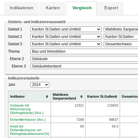
Indikatoren
Karten
Vergleich
Export
Gebiets- und Indikatorenauswahl
Gebiet 1
Gebiet 2
Gebiet 3
Thema
Ebene 2
Ebene 3
Indikatorentabelle
Jahr
Wahlkreis
Indikator
Kanton St.Gallen
Gesamtsc
Sarganserland
Gebäude mit
12321
115832
Wohnnutzung
(Wohngebäude) [Anz.]
Einfamilienhäuser [Anz.]
7268
68637
Anteil der
59
59.3
Einfamilienhäuser am
Wohngebäudebestand [%]