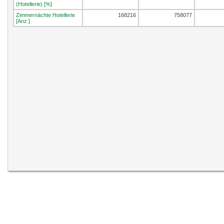
(Hotellerie) [%]
Zimmernächte Hotellerie
168216
758077
[Anz.]