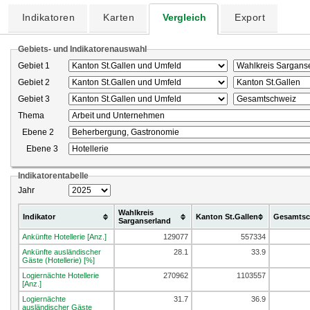
Indikatoren
Karten
Vergleich
Export
Gebiets- und Indikatorenauswahl
Gebiet 1
Gebiet 2
Gebiet 3
Thema
Ebene 2
Ebene 3
Indikatorentabelle
Jahr
Wahlkreis
Indikator
Kanton St.Gallen
Gesamtsc
Sarganserland
Ankünfte Hotellerie [Anz.]
129077
557334
Ankünfte ausländischer
28.1
33.9
Gäste (Hotellerie) [%]
Logiernächte Hotellerie
270962
1103557
[Anz.]
Logiernächte
31.7
36.9
ausländischer Gäste