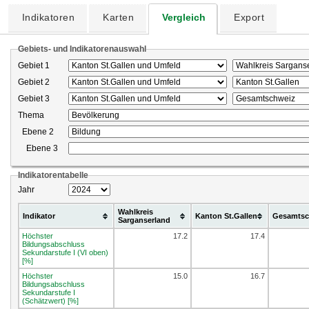
Indikatoren
Karten
Vergleich
Export
Gebiets- und Indikatorenauswahl
Gebiet 1
Gebiet 2
Gebiet 3
Thema
Ebene 2
Ebene 3
Indikatorentabelle
Jahr
Wahlkreis
Indikator
Kanton St.Gallen
Gesamtsc
Sarganserland
Höchster
17.2
17.4
Bildungsabschluss
Sekundarstufe I (VI oben)
[%]
Höchster
15.0
16.7
Bildungsabschluss
Sekundarstufe I
(Schätzwert) [%]