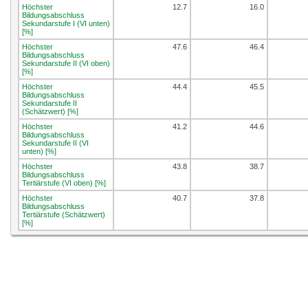
Höchster
12.7
16.0
Bildungsabschluss
Sekundarstufe I (VI unten)
[%]
Höchster
47.6
46.4
Bildungsabschluss
Sekundarstufe II (VI oben)
[%]
Höchster
44.4
45.5
Bildungsabschluss
Sekundarstufe II
(Schätzwert) [%]
Höchster
41.2
44.6
Bildungsabschluss
Sekundarstufe II (VI
unten) [%]
Höchster
43.8
38.7
Bildungsabschluss
Tertiärstufe (VI oben) [%]
Höchster
40.7
37.8
Bildungsabschluss
Tertiärstufe (Schätzwert)
[%]
Höchster
37.5
36.9
Bildungsabschluss
Tertiärstufe (VI unten [%]