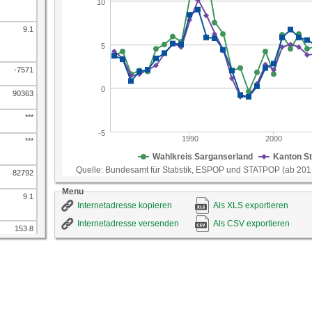
9.1
-7571
90363
***
***
82792
Menu
9.1
Internetadresse kopieren
Als XLS exportieren
Internetadresse versenden
Als CSV exportieren
153.8