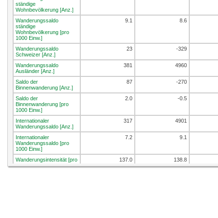
ständige
Wohnbevölkerung [Anz.]
Wanderungssaldo
9.1
8.6
ständige
Wohnbevölkerung [pro
1000 Einw.]
Wanderungssaldo
23
-329
Schweizer [Anz.]
Wanderungssaldo
381
4960
Ausländer [Anz.]
Saldo der
87
-270
Binnenwanderung [Anz.]
Saldo der
2.0
-0.5
Binnenwanderung [pro
1000 Einw.]
Internationaler
317
4901
Wanderungssaldo [Anz.]
Internationaler
7.2
9.1
Wanderungssaldo [pro
1000 Einw.]
Wanderungsintensität [pro
137.0
138.8
1000 Einw.]
Umgezogene Personen
[%]
Umgezogene Personen
innerhalb der
Wohngemeinde [%]
Umgezogene Personen