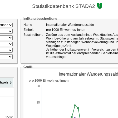
Statistikdatenbank STADA2
Indikatorbeschreibung
Name
Internationaler Wanderungssaldo
Einheit
pro 1000 Einwohner/-innen
Beschreibung
Zuzüge aus dem Ausland minus Wegzüge ins Ausl
Wohnbevölkerung am Jahresbeginn. Statuswechsel
ständigen zur ständigen Wohnbevölkerung und umg
Wegzüge gezählt.
Je höher der Indikatorenwert im Vergleich zu den
ist die Attraktivität der entsprechenden Gebietsei
veranschlagen.
ID-Nummer
29
Quelle
Grafik
Bundesamt für Statistik, ESPOP und STATPOP (ab
hweiz
82792