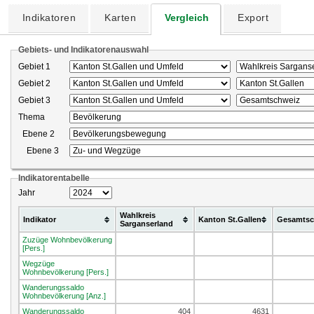
Indikatoren
Karten
Vergleich
Export
Gebiets- und Indikatorenauswahl
Gebiet 1
Gebiet 2
Gebiet 3
Thema
Ebene 2
Ebene 3
Indikatorentabelle
Jahr
Wahlkreis
Indikator
Kanton St.Gallen
Gesamtsc
Sarganserland
Zuzüge Wohnbevölkerung
[Pers.]
Wegzüge
Wohnbevölkerung [Pers.]
Wanderungssaldo
Wohnbevölkerung [Anz.]
Wanderungssaldo
404
4631