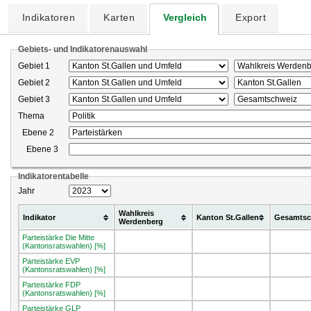
Indikatoren
Karten
Vergleich
Export
Gebiets- und Indikatorenauswahl
Gebiet 1
Gebiet 2
Gebiet 3
Thema
Ebene 2
Ebene 3
Indikatorentabelle
Jahr
Wahlkreis
Indikator
Kanton St.Gallen
Gesamtsc
Werdenberg
Parteistärke Die Mitte
(Kantonsratswahlen) [%]
Parteistärke EVP
(Kantonsratswahlen) [%]
Parteistärke FDP
(Kantonsratswahlen) [%]
Parteistärke GLP