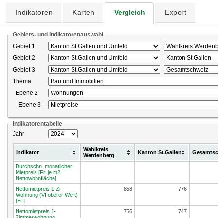
Indikatoren
Karten
Vergleich
Export
Gebiets- und Indikatorenauswahl
Gebiet 1
Gebiet 2
Gebiet 3
Thema
Ebene 2
Ebene 3
Indikatorentabelle
Jahr
Wahlkreis
Indikator
Kanton St.Gallen
Gesamtsc
Werdenberg
Durchschn. monatlicher
Mietpreis [Fr. je m2
Nettowohnfläche]
Nettomietpreis 1-Zi-
858
776
Wohnung (VI oberer Wert)
[Fr.]
Nettomietpreis 1-
756
747
Zimmerwohnung