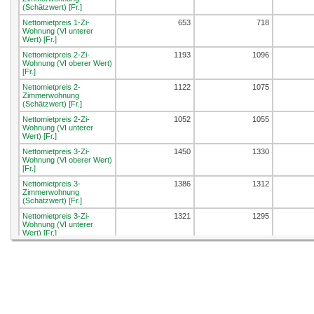
(Schätzwert) [Fr.]
Nettomietpreis 1-Zi-
653
718
Wohnung (VI unterer
Wert) [Fr.]
Nettomietpreis 2-Zi-
1193
1096
Wohnung (VI oberer Wert)
[Fr.]
Nettomietpreis 2-
1122
1075
Zimmerwohnung
(Schätzwert) [Fr.]
Nettomietpreis 2-Zi-
1052
1055
Wohnung (VI unterer
Wert) [Fr.]
Nettomietpreis 3-Zi-
1450
1330
Wohnung (VI oberer Wert)
[Fr.]
Nettomietpreis 3-
1386
1312
Zimmerwohnung
(Schätzwert) [Fr.]
Nettomietpreis 3-Zi-
1321
1295
Wohnung (VI unterer
Wert) [Fr.]
Nettomietpreis 4-Zi-
1589
1522
Wohnung (VI oberer Wert)
[Fr.]
Nettomietpreis 4-
1522
1503
Zimmerwohnung
(Schätzwert) [Fr.]
Nettomietpreis 4-Zi-
1455
1485