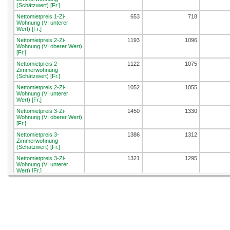
(Schätzwert) [Fr.]
Nettomietpreis 1-Zi-
653
718
Wohnung (VI unterer
Wert) [Fr.]
Nettomietpreis 2-Zi-
1193
1096
Wohnung (VI oberer Wert)
[Fr.]
Nettomietpreis 2-
1122
1075
Zimmerwohnung
(Schätzwert) [Fr.]
Nettomietpreis 2-Zi-
1052
1055
Wohnung (VI unterer
Wert) [Fr.]
Nettomietpreis 3-Zi-
1450
1330
Wohnung (VI oberer Wert)
[Fr.]
Nettomietpreis 3-
1386
1312
Zimmerwohnung
(Schätzwert) [Fr.]
Nettomietpreis 3-Zi-
1321
1295
Wohnung (VI unterer
Wert) [Fr.]
Nettomietpreis 4-Zi-
1589
1522
Wohnung (VI oberer Wert)
[Fr.]
Nettomietpreis 4-
1522
1503
Zimmerwohnung
(Schätzwert) [Fr.]
Nettomietpreis 4-Zi-
1455
1485