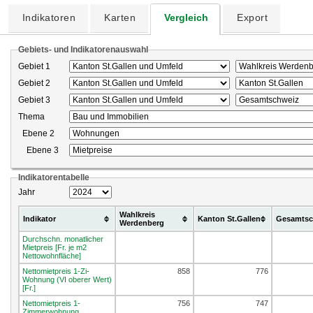
Indikatoren
Karten
Vergleich
Export
Gebiets- und Indikatorenauswahl
Gebiet 1
Gebiet 2
Gebiet 3
Thema
Ebene 2
Ebene 3
Indikatorentabelle
Jahr
Wahlkreis
Indikator
Kanton St.Gallen
Gesamtsc
Werdenberg
Durchschn. monatlicher
Mietpreis [Fr. je m2
Nettowohnfläche]
Nettomietpreis 1-Zi-
858
776
Wohnung (VI oberer Wert)
[Fr.]
Nettomietpreis 1-
756
747
Zimmerwohnung