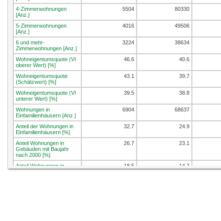
4-Zimmerwohnungen
5504
80330
[Anz.]
5-Zimmerwohnungen
4016
49506
[Anz.]
6 und mehr-
3224
38634
Zimmerwohnungen [Anz.]
Wohneigentumsquote (VI
46.6
40.6
oberer Wert) [%]
Wohneigentumsquote
43.1
39.7
(Schätzwert) [%]
Wohneigentumsquote (VI
39.5
38.8
unterer Wert) [%]
Wohnungen in
6904
68637
Einfamilienhäusern [Anz.]
Anteil der Wohnungen in
32.7
24.9
Einfamilienhäusern [%]
Anteil Wohnungen in
26.7
23.1
Gebäuden mit Baujahr
nach 2000 [%]
Anteil Wohnungen in
18.5
14.7
Gebäuden mit Baujahr
nach 2010 [%]
Leerwohnungen [Anz.]
235
3788
Leerwohnungsziffer [%]
1.1
1.4