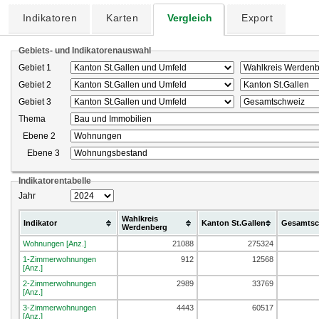
Indikatoren
Karten
Vergleich
Export
Gebiets- und Indikatorenauswahl
Gebiet 1
Gebiet 2
Gebiet 3
Thema
Ebene 2
Ebene 3
Indikatorentabelle
Jahr
Wahlkreis
Indikator
Kanton St.Gallen
Gesamtsc
Werdenberg
Wohnungen [Anz.]
21088
275324
1-Zimmerwohnungen
912
12568
[Anz.]
2-Zimmerwohnungen
2989
33769
[Anz.]
3-Zimmerwohnungen
4443
60517
[Anz.]