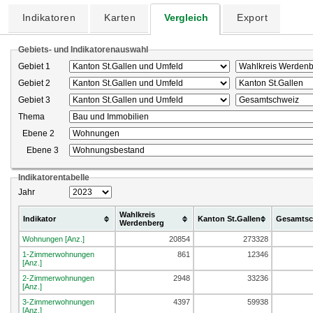
Indikatoren
Karten
Vergleich
Export
Gebiets- und Indikatorenauswahl
Gebiet 1
Gebiet 2
Gebiet 3
Thema
Ebene 2
Ebene 3
Indikatorentabelle
Jahr
Wahlkreis
Indikator
Kanton St.Gallen
Gesamtsc
Werdenberg
Wohnungen [Anz.]
20854
273328
1-Zimmerwohnungen
861
12346
[Anz.]
2-Zimmerwohnungen
2948
33236
[Anz.]
3-Zimmerwohnungen
4397
59938
[Anz.]