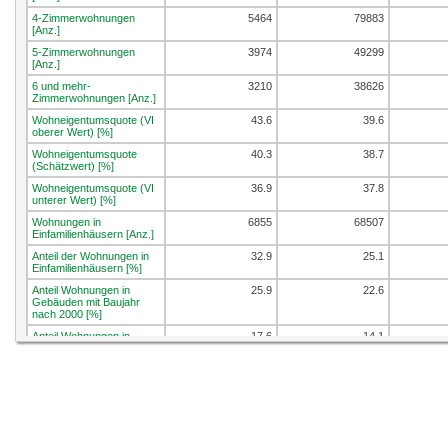
4-Zimmerwohnungen
5464
79883
[Anz.]
5-Zimmerwohnungen
3974
49299
[Anz.]
6 und mehr-
3210
38626
Zimmerwohnungen [Anz.]
Wohneigentumsquote (VI
43.6
39.6
oberer Wert) [%]
Wohneigentumsquote
40.3
38.7
(Schätzwert) [%]
Wohneigentumsquote (VI
36.9
37.8
unterer Wert) [%]
Wohnungen in
6855
68507
Einfamilienhäusern [Anz.]
Anteil der Wohnungen in
32.9
25.1
Einfamilienhäusern [%]
Anteil Wohnungen in
25.9
22.6
Gebäuden mit Baujahr
nach 2000 [%]
Anteil Wohnungen in
17.6
14.1
Gebäuden mit Baujahr
nach 2010 [%]
Leerwohnungen [Anz.]
135
3834
Leerwohnungsziffer [%]
0.7
1.4