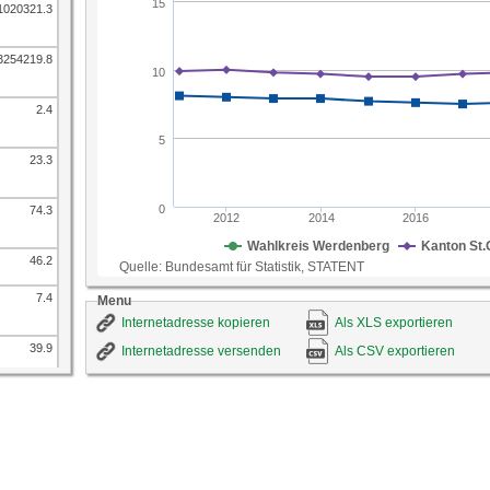
1020321.3
3254219.8
2.4
23.3
74.3
46.2
7.4
Menu
Internetadresse kopieren
Als XLS exportieren
39.9
Internetadresse versenden
Als CSV exportieren
48.9
59.4