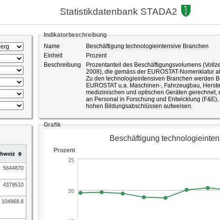
Statistikdatenbank STADA2
Indikatorbeschreibung
Name
Beschäftigung technologieintensive Branchen
Einheit
Prozent
Beschreibung
Prozentanteil des Beschäftigungsvolumens (Vollz
2008), die gemäss der EUROSTAT-Nomenklatur als 
Zu den technologieintensiven Branchen werden Be
EUROSTAT u.a. Maschinen-, Fahrzeugbau, Herstel
medizinischen und optischen Geräten gerechnet, die gesamtwirtschaftlich betrachtet hohe A
an Personal in Forschung und Entwicklung (F&E),
hohen Bildungsabschlüssen aufweisen.
ID-Nummer
57
Quelle
Grafik
Bundesamt für Statistik, STATENT
hweiz
5644870
4379510
104968.8