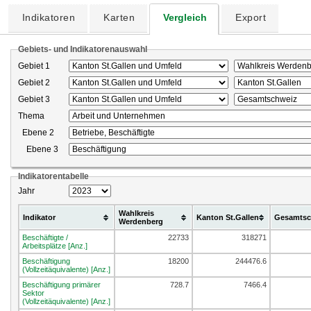
Indikatoren
Karten
Vergleich
Export
Gebiets- und Indikatorenauswahl
Gebiet 1
Gebiet 2
Gebiet 3
Thema
Ebene 2
Ebene 3
Indikatorentabelle
Jahr
Wahlkreis
Indikator
Kanton St.Gallen
Gesamtsc
Werdenberg
Beschäftigte /
22733
318271
Arbeitsplätze [Anz.]
Beschäftigung
18200
244476.6
(Vollzeitäquivalente) [Anz.]
Beschäftigung primärer
728.7
7466.4
Sektor
(Vollzeitäquivalente) [Anz.]