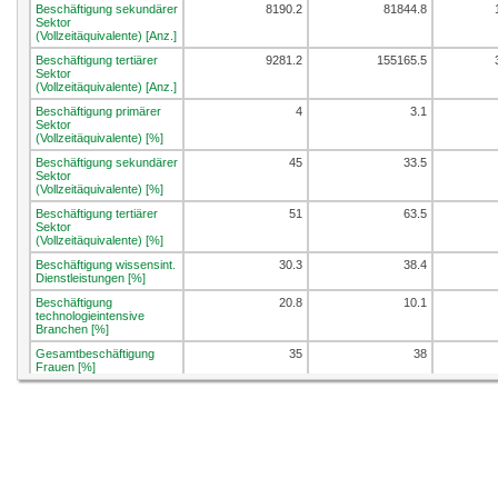
Beschäftigung sekundärer
8190.2
81844.8
Sektor
(Vollzeitäquivalente) [Anz.]
Beschäftigung tertiärer
9281.2
155165.5
Sektor
(Vollzeitäquivalente) [Anz.]
Beschäftigung primärer
4
3.1
Sektor
(Vollzeitäquivalente) [%]
Beschäftigung sekundärer
45
33.5
Sektor
(Vollzeitäquivalente) [%]
Beschäftigung tertiärer
51
63.5
Sektor
(Vollzeitäquivalente) [%]
Beschäftigung wissensint.
30.3
38.4
Dienstleistungen [%]
Beschäftigung
20.8
10.1
technologieintensive
Branchen [%]
Gesamtbeschäftigung
35
38
Frauen [%]
Beschäftigungsdichte
43.1
45.7
[Vzaeq/100 Einw.]
Beschäftigung in KMU [%]
65.1
63.9