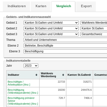
Indikatoren
Karten
Vergleich
Export
Gebiets- und Indikatorenauswahl
Gebiet 1
Gebiet 2
Gebiet 3
Thema
Ebene 2
Ebene 3
Indikatorentabelle
Jahr
Wahlkreis
Indikator
Kanton St.Gallen
Gesamtsc
Werdenberg
Beschäftigte /
22733
318271
Arbeitsplätze [Anz.]
Beschäftigung
18200
244476.6
(Vollzeitäquivalente) [Anz.]
Beschäftigung primärer
728.7
7466.4
Sektor
(Vollzeitäquivalente) [Anz.]