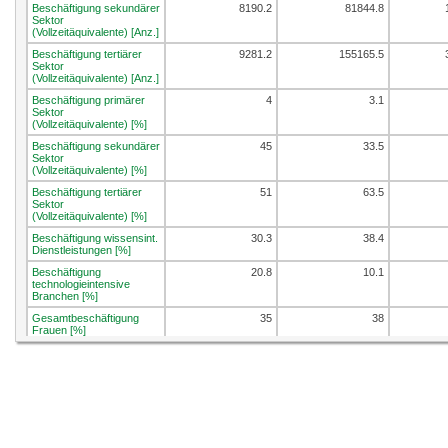
Beschäftigung sekundärer
8190.2
81844.8
Sektor
(Vollzeitäquivalente) [Anz.]
Beschäftigung tertiärer
9281.2
155165.5
Sektor
(Vollzeitäquivalente) [Anz.]
Beschäftigung primärer
4
3.1
Sektor
(Vollzeitäquivalente) [%]
Beschäftigung sekundärer
45
33.5
Sektor
(Vollzeitäquivalente) [%]
Beschäftigung tertiärer
51
63.5
Sektor
(Vollzeitäquivalente) [%]
Beschäftigung wissensint.
30.3
38.4
Dienstleistungen [%]
Beschäftigung
20.8
10.1
technologieintensive
Branchen [%]
Gesamtbeschäftigung
35
38
Frauen [%]
Beschäftigungsdichte
43.1
45.7
[Vzaeq/100 Einw.]
Beschäftigung in KMU [%]
65.1
63.9