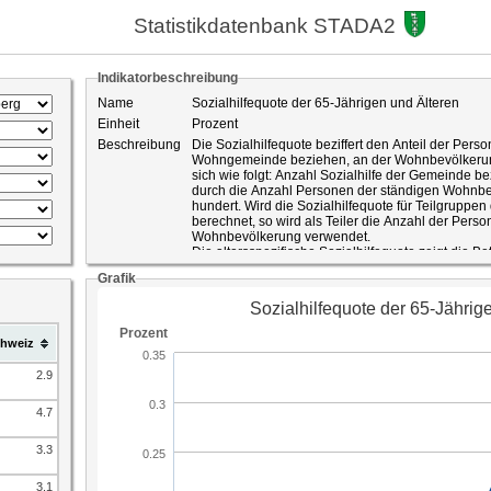
Statistikdatenbank STADA2
Indikatorbeschreibung
Name
Sozialhilfequote der 65-Jährigen und Älteren
Einheit
Prozent
Beschreibung
Die Sozialhilfequote beziffert den Anteil der Person
Wohngemeinde beziehen, an der Wohnbevölkerun
sich wie folgt: Anzahl Sozialhilfe der Gemeinde b
durch die Anzahl Personen der ständigen Wohnbev
hundert. Wird die Sozialhilfequote für Teilgruppen
berechnet, so wird als Teiler die Anzahl der Pers
Wohnbevölkerung verwendet.
Die altersspezifische Sozialhilfequote zeigt die Be
bekämpften Armut.
Grafik
ID-Nummer
509
Quelle
Bundesamt für Statistik Schweizerische Sozialhilfes
Statistik Kanton St.Gallen
hweiz
2.9
4.7
3.3
3.1