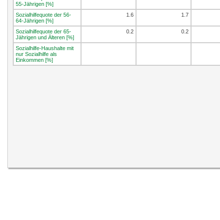
55-Jährigen [%]
Sozialhilfequote der 56-
1.6
1.7
64-Jährigen [%]
Sozialhilfequote der 65-
0.2
0.2
Jährigen und Älteren [%]
Sozialhilfe-Haushalte mit
nur Sozialhilfe als
Einkommen [%]