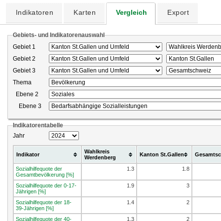
Indikatoren
Karten
Vergleich
Export
Gebiets- und Indikatorenauswahl
Gebiet 1
Gebiet 2
Gebiet 3
Thema
Ebene 2
Ebene 3
Indikatorentabelle
Jahr
Wahlkreis
Indikator
Kanton St.Gallen
Gesamtsc
Werdenberg
Sozialhilfequote der
1.3
1.8
Gesamtbevölkerung [%]
Sozialhilfequote der 0-17-
1.9
3
Jährigen [%]
Sozialhilfequote der 18-
1.4
2
39-Jährigen [%]
Sozialhilfequote der 40-
1.3
2