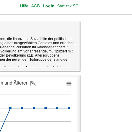
Hilfe
AGB
Login
Statistik SG
en, die finanzielle Sozialhilfe der politischen
g eines ausgewählten Gebietes und errechnet
eziehende Personen im Kalenderjahr geteilt
ölkerung am Vorjahresende, multipliziert mit
 der Bevölkerung (z.B. Altersgruppen)
onen der jeweiligen Teilgruppe der ständigen
troffenheit einer Altersgruppe bezüglich der
tatistik, Datenaufbereitung Fachstelle für