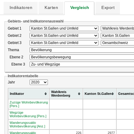
Indikatoren
Karten
Vergleich
Export
Gebiets- und Indikatorenauswahl
Gebiet 1
Gebiet 2
Gebiet 3
Thema
Ebene 2
Ebene 3
Indikatorentabelle
Jahr
Wahlkreis
Indikator
Kanton St.Gallen
Gesamtsc
Werdenberg
Zuzüge Wohnbevölkerung
[Pers.]
Wegzüge
Wohnbevölkerung [Pers.]
Wanderungssaldo
Wohnbevölkerung [Anz.]
Wanderungssaldo
226
2977