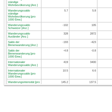
ständige
Wohnbevölkerung [Anz.]
Wanderungssaldo
5.7
5.8
ständige
Wohnbevölkerung [pro
1000 Einw.]
Wanderungssaldo
-102
105
Schweizer [Anz.]
Wanderungssaldo
328
2872
Ausländer [Anz.]
Saldo der
-193
-423
Binnenwanderung [Anz.]
Saldo der
-4.8
-0.8
Binnenwanderung [pro
1000 Einw.]
Internationaler
419
3400
Wanderungssaldo [Anz.]
Internationaler
10.5
6.6
Wanderungssaldo [pro
1000 Einw.]
Wanderungsintensität [pro
145.2
137.5
1000 Einw.]
Umgezogene Personen
10.2
10.6
[%]
Umgezogene Personen
4.1
4.8
innerhalb der
Wohngemeinde [%]
Umgezogene Personen
3.5
3.1