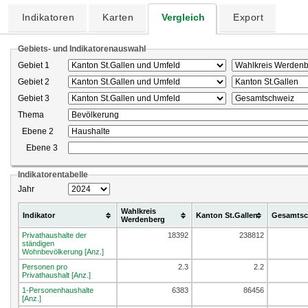
Indikatoren
Karten
Vergleich
Export
Gebiets- und Indikatorenauswahl
Gebiet 1
Gebiet 2
Gebiet 3
Thema
Ebene 2
Ebene 3
Indikatorentabelle
Jahr
Wahlkreis
Indikator
Kanton St.Gallen
Gesamtsc
Werdenberg
Privathaushalte der
18392
238812
ständigen
Wohnbevölkerung [Anz.]
Personen pro
2.3
2.2
Privathaushalt [Anz.]
1-Personenhaushalte
6383
86456
[Anz.]