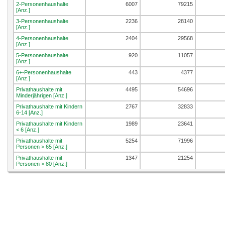
2-Personenhaushalte
6007
79215
[Anz.]
3-Personenhaushalte
2236
28140
[Anz.]
4-Personenhaushalte
2404
29568
[Anz.]
5-Personenhaushalte
920
11057
[Anz.]
6+-Personenhaushalte
443
4377
[Anz.]
Privathaushalte mit
4495
54696
Minderjährigen [Anz.]
Privathaushalte mit Kindern
2767
32833
6-14 [Anz.]
Privathaushalte mit Kindern
1989
23641
< 6 [Anz.]
Privathaushalte mit
5254
71996
Personen > 65 [Anz.]
Privathaushalte mit
1347
21254
Personen > 80 [Anz.]
Privathaushalte mit zwei
3191
38952
Erwachsenen [Anz.]
Privathaushalte mit zwei
5799
76197
Erwachsenen u. mind. 1
Kind [Anz.]
Privathaushalte mit einem
387
5581
Erwachsenen u. mind. 1