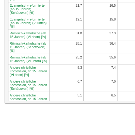
Evangelisch-reformierte
21.7
16.5
(ab 15 Jahren)
(Schätzwert) [%]
Evangelisch-reformierte
19.1
15.8
(ab 15 Jahren) (VI unten)
[%]
Römisch-katholische (ab
31.0
37.3
15 Jahren) (VI oben) [%]
Römisch-katholische (ab
28.1
36.4
15 Jahren) (Schätzwert)
[%]
Römisch-katholische (ab
25.2
35.6
15 Jahren) (VI unten) [%]
Andere christliche
8.3
7.4
Konfession, ab 15 Jahren
(VI oben) [%]
Andere christliche
6.7
7.0
Konfession, ab 15 Jahren
(Schätzwert) [%]
Andere christliche
5.1
6.5
Konfession, ab 15 Jahren
(VI unten) [%]
Nicht-christliche
13.4
10.3
Konfession, ab 15 Jahren
(VI oben) [%]
Nicht-christliche
11.3
9.7
Konfession, ab 15 Jahren
(Schätzwert) [%]