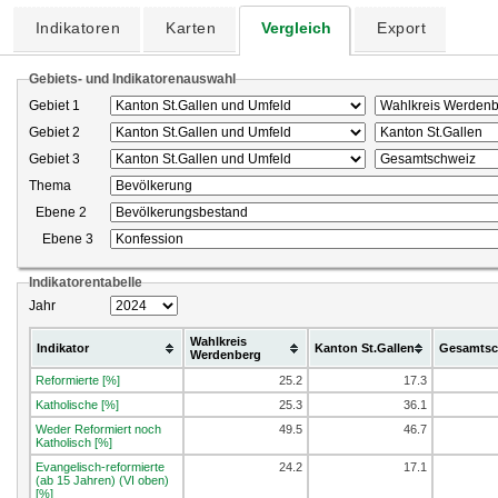
Indikatoren
Karten
Vergleich
Export
Gebiets- und Indikatorenauswahl
Gebiet 1
Gebiet 2
Gebiet 3
Thema
Ebene 2
Ebene 3
Indikatorentabelle
Jahr
Wahlkreis
Indikator
Kanton St.Gallen
Gesamtsc
Werdenberg
Reformierte [%]
25.2
17.3
Katholische [%]
25.3
36.1
Weder Reformiert noch
49.5
46.7
Katholisch [%]
Evangelisch-reformierte
24.2
17.1
(ab 15 Jahren) (VI oben)
[%]