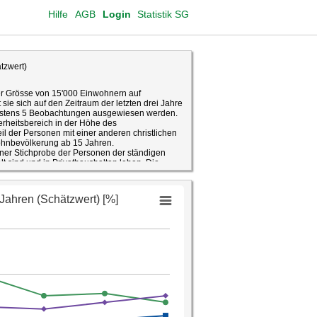
Hilfe
AGB
Login
Statistik SG
tzwert)
er Grösse von 15'000 Einwohnern auf
sie sich auf den Zeitraum der letzten drei Jahre
ndestens 5 Beobachtungen ausgewiesen werden.
erheitsbereich in der Höhe des
eil der Personen mit einer anderen christlichen
Wohnbevölkerung ab 15 Jahren.
iner Stichprobe der Personen der ständigen
t sind und in Privathaushalten leben. Die
0 Personen. Ein Teil der Kantone finanziert
ovon der Kanton St.Gallen bisher jedoch noch
isse auf Ebene Personen wie auch
d Hochrechnungen auf die Gesamtbevölkerung.
nd deshalb als Schätzungen zu interpretieren.
 Regel durch Vertrauensintervalle auf Basis
sen. Beispiel: Schätzwert Merkmal X = 67
all von +/- 2: Mit einer Wahrscheinlichkeit von
zwischen 65 und 69 Prozent.
; Berechnung Fachstelle für Statistik Kanton