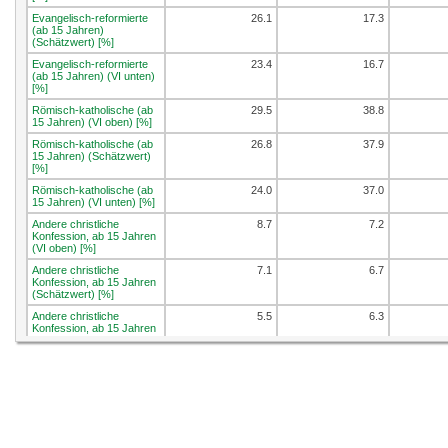
Evangelisch-reformierte
26.1
17.3
(ab 15 Jahren)
(Schätzwert) [%]
Evangelisch-reformierte
23.4
16.7
(ab 15 Jahren) (VI unten)
[%]
Römisch-katholische (ab
29.5
38.8
15 Jahren) (VI oben) [%]
Römisch-katholische (ab
26.8
37.9
15 Jahren) (Schätzwert)
[%]
Römisch-katholische (ab
24.0
37.0
15 Jahren) (VI unten) [%]
Andere christliche
8.7
7.2
Konfession, ab 15 Jahren
(VI oben) [%]
Andere christliche
7.1
6.7
Konfession, ab 15 Jahren
(Schätzwert) [%]
Andere christliche
5.5
6.3
Konfession, ab 15 Jahren
(VI unten) [%]
Nicht-christliche
13.3
10.1
Konfession, ab 15 Jahren
(VI oben) [%]
Nicht-christliche
11.3
9.5
Konfession, ab 15 Jahren
(Schätzwert) [%]