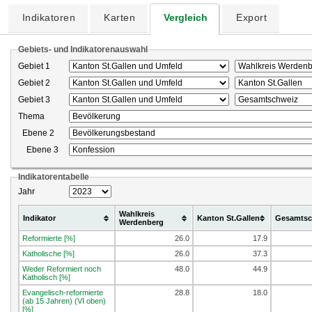
Indikatoren
Karten
Vergleich
Export
Gebiets- und Indikatorenauswahl
Gebiet 1
Gebiet 2
Gebiet 3
Thema
Ebene 2
Ebene 3
Indikatorentabelle
Jahr
Wahlkreis
Indikator
Kanton St.Gallen
Gesamtsc
Werdenberg
Reformierte [%]
26.0
17.9
Katholische [%]
26.0
37.3
Weder Reformiert noch
48.0
44.9
Katholisch [%]
Evangelisch-reformierte
28.8
18.0
(ab 15 Jahren) (VI oben)
[%]