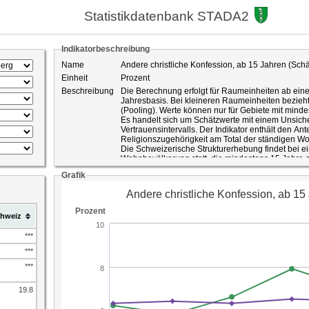
Statistikdatenbank STADA2
Indikatorbeschreibung
Name
Andere christliche Konfession, ab 15 Jahren (Schä
Einheit
Prozent
Beschreibung
Die Berechnung erfolgt für Raumeinheiten ab ein
Jahresbasis. Bei kleineren Raumeinheiten bezieht 
(Pooling). Werte können nur für Gebiete mit mi
Es handelt sich um Schätzwerte mit einem Unsich
Vertrauensintervalls. Der Indikator enthält den Ant
Religionszugehörigkeit am Total der ständigen 
Die Schweizerische Strukturerhebung findet bei e
Wohnbevölkerung statt, die mindestens 15 Jahre al
Stichprobe umfasst schweizweit mindestens 200'00
Grafik
eine Erhöhung der Stichprobe auf ihrem Gebiet, w
keinen Gebrauch gemacht hat. Es werden Ergebn
Privathaushalten produziert. Die Ergebnisse sin
Diese unterliegen einem Stichprobenfehler und si
hweiz
Der Stichprobenfehler der Schätzwerte wird in der
einer Wahrscheinlichkeit von 95 Prozent ausgewie
Prozent der Bevölkerung mit einem Vertrauensinterv
***
95 Prozent liegt der wahre Anteil von Merkmal X 
***
ID-Nummer
726
***
Quelle
Bundesamt für Statistik gepoolte Strukturerhebung
St.Gallen
19.8