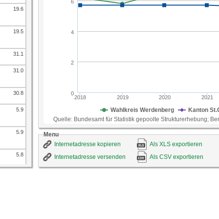
19.6
19.5
31.1
31.0
30.8
5.9
5.9
Menu
Internetadresse kopieren
Als XLS exportieren
5.8
Internetadresse versenden
Als CSV exportieren
7.7
7.6