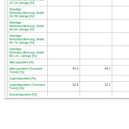
15-19-Jährige [%]
Ständige
Wohnbevölkerung: Anteil
20-39-Jährige [%]
Ständige
Wohnbevölkerung: Anteil
40-64-Jährige [%]
Ständige
Wohnbevölkerung: Anteil
65-79-Jährige [%]
Ständige
Wohnbevölkerung: Anteil
80 u.m.-Jährige [%]
Altersquotient [%]
Altersquotient (Szenario
43.4
46.1
Trend) [%]
Jugendquotient [%]
Jugendquotient (Szenario
32.8
32.2
Trend) [%]
Gesamtquotient [%]
Gesamtquotient (Szenario
76.2
78.3
Trend) [%]