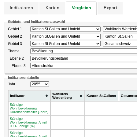
Indikatoren
Karten
Vergleich
Export
Gebiets- und Indikatorenauswahl
Gebiet 1
Gebiet 2
Gebiet 3
Thema
Ebene 2
Ebene 3
Indikatorentabelle
Jahr
Wahlkreis
Indikator
Kanton St.Gallen
Gesamtsc
Werdenberg
Ständige
Wohnbevölkerung:
Durchschnittsalter [Jahre]
Ständige
Wohnbevölkerung: Anteil
0-14-Jährige [%]
Ständige
Wohnbevölkerung: Anteil