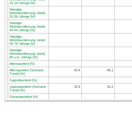
15-19-Jährige [%]
Ständige
Wohnbevölkerung: Anteil
20-39-Jährige [%]
Ständige
Wohnbevölkerung: Anteil
40-64-Jährige [%]
Ständige
Wohnbevölkerung: Anteil
65-79-Jährige [%]
Ständige
Wohnbevölkerung: Anteil
80 u.m.-Jährige [%]
Altersquotient [%]
Altersquotient (Szenario
43.4
46.1
Trend) [%]
Jugendquotient [%]
Jugendquotient (Szenario
32.8
32.2
Trend) [%]
Gesamtquotient [%]
Gesamtquotient (Szenario
76.2
78.3
Trend) [%]