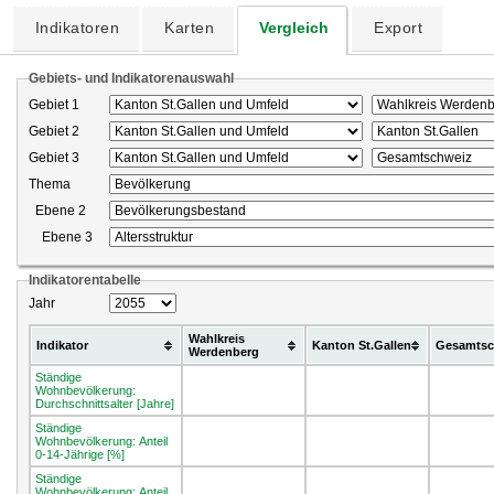
Indikatoren
Karten
Vergleich
Export
Gebiets- und Indikatorenauswahl
Gebiet 1
Gebiet 2
Gebiet 3
Thema
Ebene 2
Ebene 3
Indikatorentabelle
Jahr
Wahlkreis
Indikator
Kanton St.Gallen
Gesamtsc
Werdenberg
Ständige
Wohnbevölkerung:
Durchschnittsalter [Jahre]
Ständige
Wohnbevölkerung: Anteil
0-14-Jährige [%]
Ständige
Wohnbevölkerung: Anteil