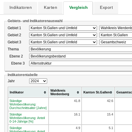
Indikatoren
Karten
Vergleich
Export
Gebiets- und Indikatorenauswahl
Gebiet 1
Gebiet 2
Gebiet 3
Thema
Ebene 2
Ebene 3
Indikatorentabelle
Jahr
Wahlkreis
Indikator
Kanton St.Gallen
Gesamtsc
Werdenberg
Ständige
41.8
42.6
Wohnbevölkerung:
Durchschnittsalter [Jahre]
Ständige
16.1
15.4
Wohnbevölkerung: Anteil
0-14-Jährige [%]
Ständige
4.9
5.1
Wohnbevölkerung: Anteil