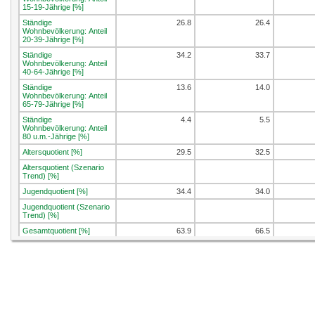
15-19-Jährige [%]
Ständige
26.8
26.4
Wohnbevölkerung: Anteil
20-39-Jährige [%]
Ständige
34.2
33.7
Wohnbevölkerung: Anteil
40-64-Jährige [%]
Ständige
13.6
14.0
Wohnbevölkerung: Anteil
65-79-Jährige [%]
Ständige
4.4
5.5
Wohnbevölkerung: Anteil
80 u.m.-Jährige [%]
Altersquotient [%]
29.5
32.5
Altersquotient (Szenario
Trend) [%]
Jugendquotient [%]
34.4
34.0
Jugendquotient (Szenario
Trend) [%]
Gesamtquotient [%]
63.9
66.5
Gesamtquotient (Szenario
Trend) [%]