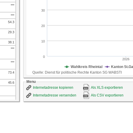
***
***
54.3
29.3
38.1
***
***
73.4
Menu
45.6
Internetadresse kopieren
Als XLS exportieren
Internetadresse versenden
Als CSV exportieren