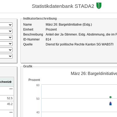
Statistikdatenbank STADA2
Indikatorbeschreibung
Name
März 26: Bargeldinitiative (Eidg.)
Einheit
Prozent
Beschreibung
Anteil der Ja-Stimmen. Eidg. Abstimmung, die im F
ID-Nummer
814
Quelle
Dienst für politische Rechte Kanton SG WABSTI
Grafik
chweiz
***
52.5
45.2
***