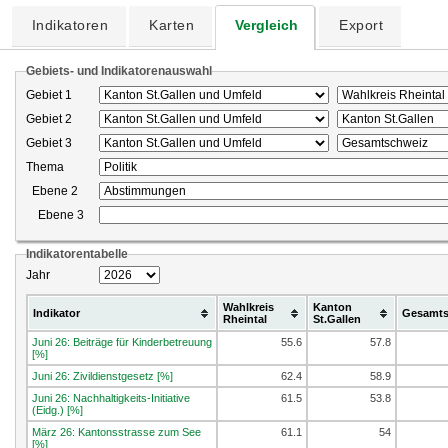
Indikatoren
Karten
Vergleich
Export
Gebiets- und Indikatorenauswahl
Gebiet 1
Gebiet 2
Gebiet 3
Thema
Ebene 2
Ebene 3
Indikatorentabelle
Jahr
Wahlkreis
Kanton
Indikator
Gesamts
Rheintal
St.Gallen
Juni 26: Beiträge für Kinderbetreuung
55.6
57.8
[%]
Juni 26: Zivildienstgesetz [%]
62.4
58.9
Juni 26: Nachhaltigkeits-Initiative
61.5
53.8
(Eidg.) [%]
März 26: Kantonsstrasse zum See
61.1
54
[%]