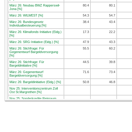
März 26: Neubau BWZ Rapperswil-
80.4
80.1
Jona [%]
März 26: WILWEST [%]
54.3
54.7
März 26: Bundesgesetz
38.4
43.4
Individualbesteuerung [%]
März 26: Klimafonds-Initiative (Eidg.)
17.3
22.2
[%]
März 26: SRG-Initiative (Eidg.) [%]
47.9
43.3
März 26: Stichfrage: Für
55.5
60.2
Gegenentwurf Bargeldversorgung
[%]
März 26: Stichfrage: Für
44.5
39.8
Bargeldinitiative [%]
März 26: Gegenentwurf
71.6
73.4
Bargeldversorgung [%]
März 26: Bargeldinitiative (Eidg.) [%]
50.8
46.8
Nov 25: Interventionszentrum Zoll
Ost St.Margrethen [%]
Nov 25: Sonderkredite Reinraum
Campus Buchs [%]
Nov 25: Initiative soziale Klimapolitik
(Eidg.) [%]
Nov 25: Service-citoyen-Initiative
(Eidg.) [%]
Sep 25: E-ID-Gesetz [%]