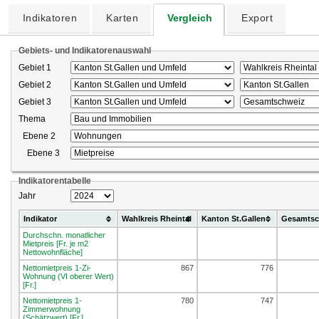
Indikatoren
Karten
Vergleich
Export
Gebiets- und Indikatorenauswahl
Gebiet 1
Gebiet 2
Gebiet 3
Thema
Ebene 2
Ebene 3
Indikatorentabelle
Jahr
Indikator
Wahlkreis Rheintal
Kanton St.Gallen
Gesamtsc
Durchschn. monatlicher
Mietpreis [Fr. je m2
Nettowohnfläche]
Nettomietpreis 1-Zi-
867
776
Wohnung (VI oberer Wert)
[Fr.]
Nettomietpreis 1-
780
747
Zimmerwohnung
(Schätzwert) [Fr.]