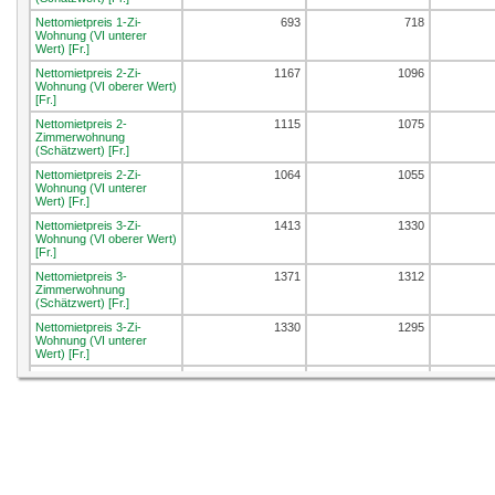
Nettomietpreis 1-Zi-
693
718
Wohnung (VI unterer
Wert) [Fr.]
Nettomietpreis 2-Zi-
1167
1096
Wohnung (VI oberer Wert)
[Fr.]
Nettomietpreis 2-
1115
1075
Zimmerwohnung
(Schätzwert) [Fr.]
Nettomietpreis 2-Zi-
1064
1055
Wohnung (VI unterer
Wert) [Fr.]
Nettomietpreis 3-Zi-
1413
1330
Wohnung (VI oberer Wert)
[Fr.]
Nettomietpreis 3-
1371
1312
Zimmerwohnung
(Schätzwert) [Fr.]
Nettomietpreis 3-Zi-
1330
1295
Wohnung (VI unterer
Wert) [Fr.]
Nettomietpreis 4-Zi-
1576
1522
Wohnung (VI oberer Wert)
[Fr.]
Nettomietpreis 4-
1527
1503
Zimmerwohnung
(Schätzwert) [Fr.]
Nettomietpreis 4-Zi-
1479
1485
Wohnung (VI unterer