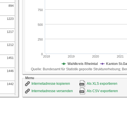
Die Ausgaben für Wohnen und Energie machen 20
einem durchschnittlichen Schweizer Privathausha
894
etwa 28 Prozent der Konsumausgaben aus. Die Hö
deshalb eine wichtige Rolle für die Lebenshaltun
1223
ID-Nummer
112
Quelle
Bundesamt für Statistik gepoolte Strukturerhebung
St.Gallen
1217
1212
1451
1446
Menu
Internetadresse kopieren
Als XLS exportieren
1442
Internetadresse versenden
Als CSV exportieren
1714
1708
1702