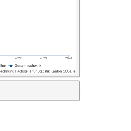
22 laut Haushaltsbudgeterhebung des BFS in
lt rund 14 Prozent des Bruttoeinkommens und
he und Entwicklung der Mietpreise spielen
gskosten.
; Berechnung Fachstelle für Statistik Kanton