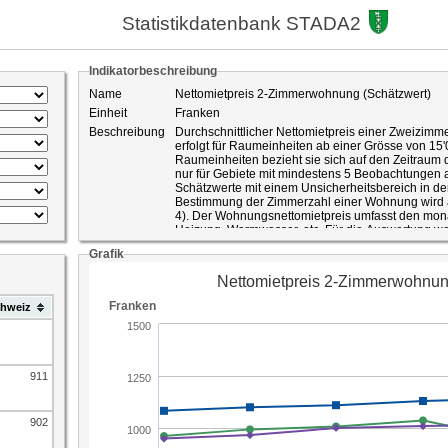
Statistikdatenbank STADA2
Indikatorbeschreibung
Name
Nettomietpreis 2-Zimmerwohnung (Schätzwert)
Einheit
Franken
Beschreibung
Durchschnittlicher Nettomietpreis einer Zweizimm
erfolgt für Raumeinheiten ab einer Grösse von 15
Raumeinheiten bezieht sie sich auf den Zeitraum d
nur für Gebiete mit mindestens 5 Beobachtungen
Schätzwerte mit einem Unsicherheitsbereich in der
Bestimmung der Zimmerzahl einer Wohnung wird a
4). Der Wohnungsnettomietpreis umfasst den monat
Heizung, Warmwasser, etc. Für die Auswertung 
berücksichtigt.
Grafik
Die Angaben zu den Wohnungsnettomietpreisen s
durchgeführten Strukturerhebungen. Die Strukture
Personen der ständigen Wohnbevölkerung, die min
Privathaushalten leben. Diese Stichprobe umfass
hweiz
wobei ein Teil der Kantone eine Erhöhung der Stic
die Genauigkeit der Ergebnisse zu verbessern. D
Personen wie auch von Privathaushalten produzie
zusammenlebende Personengruppe als ein Privath
stellen eine Auswertung auf Ebene der Privathaus
911
Die auf Basis der Strukturerhebungsdaten produzi
Stichprobenfehler und sind deshalb als Schätzunge
Schätzwerte wird durch Vertrauensintervalle auf B
902
ausgewiesen. Beispiel: Schätzwert = 130 mit einem Vertrauensintervall von +/- 7: Mit einer
Wahrscheinlichkeit von 95 Prozent liegt der wahr