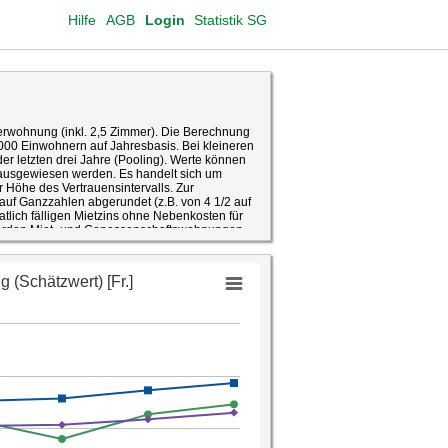
Hilfe
AGB
Login
Statistik SG
erwohnung (inkl. 2,5 Zimmer). Die Berechnung
'000 Einwohnern auf Jahresbasis. Bei kleineren
er letzten drei Jahre (Pooling). Werte können
 ausgewiesen werden. Es handelt sich um
 Höhe des Vertrauensintervalls. Zur
uf Ganzzahlen abgerundet (z.B. von 4 1/2 auf
lich fälligen Mietzins ohne Nebenkosten für
werden Miet- und Genossenschaftswohnungen
tammen aus den ab dem Jahr 2010 jährlich
rhebung basiert auf einer Stichprobe der
destens 15 Jahre alt sind und in
t schweizweit mindestens 200'000 Personen,
hprobe auf ihrem Gebiet finanziert, um damit
ie Ergebnisse werden sowohl auf Ebene von
rt, wobei die in einer Wohnung
aushalt gilt. Die Wohnungsnettomietpreise
halte dar.
erten Informationen unterliegen einem
n zu interpretieren. Der Stichprobenfehler der
asis einer Wahrscheinlichkeit von 95 Prozent
e Wert zwischen 123 und 137.