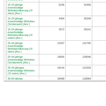
15-24-jährige
5236
32456
erwerbstätige
Wohnbevölkerung (VI
oben) [Anz.]
15-24-jährige
4404
30349
erwerbstätige Wohnbev.
(Schätzwert) [Anz.]
15-24-jährige
3572
28241
erwerbstätige
Wohnbevölkerung (VI
unten) [Anz.]
25-44-jährige
21507
131765
erwerbstätige
Wohnbevölkerung (VI
oben) [Anz.]
25-44-jährige
19826
128046
erwerbstätige Wohnbev.
(Schätzwert) [Anz.]
25-44-jährigee
18144
124326
erwerbstätige Wohnbev.
(VI unten) [Anz.]
45-64-jährige
18468
118584
erwerbstätige
Wohnbevölkerung (VI
oben) [Anz.]
45-64-jährige
17012
115286
erwerbstätige Wohnbev.
(Schätzwert) [Anz.]
45-64-jährige
15556
111989