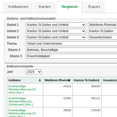
Indikatoren
Karten
Vergleich
Export
Gebiets- und Indikatorenauswahl
Gebiet 1
Gebiet 2
Gebiet 3
Thema
Ebene 2
Ebene 3
Indikatorentabelle
Jahr
Indikator
Wahlkreis Rheintal
Kanton St.Gallen
Gesamtsc
Erwerbstätige
44322
286033
Wohnbevölkerung (VI
oben) [Anz.]
Erwerbstätige
41996
282111
Wohnbevölkerung
(Schätzwert) [Anz.]
Erwerbstätige
39669
278190
Wohnbevölkerung (VI
unten) [Anz.]