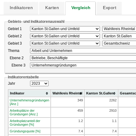
Indikatoren
Karten
Vergleich
Export
Gebiets- und Indikatorenauswahl
Gebiet 1
Gebiet 2
Gebiet 3
Thema
Ebene 2
Ebene 3
Indikatorentabelle
Jahr
Indikator
Wahlkreis Rheintal
Kanton St.Gallen
Gesamtsc
Unternehmensgründungen
349
2262
[Anz.]
Arbeitsplätze der
459
2910
Gründungen [Anz.]
Arbeitsplatzanteil der
1.2
1.1
Gründungen [%]
Gründungsquote [%]
7.4
7.4