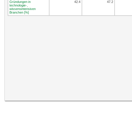
Gründungen in
42.4
47.2
technologie-,
wissensintensiven
Branchen [%]