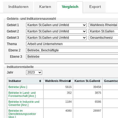
Indikatoren
Karten
Vergleich
Export
Gebiets- und Indikatorenauswahl
Gebiet 1
Gebiet 2
Gebiet 3
Thema
Ebene 2
Ebene 3
Indikatorentabelle
Jahr
Indikator
Wahlkreis Rheintal
Kanton St.Gallen
Gesamtsc
Betriebe [Anz.]
5616
39458
Betriebe in Land- und
352
3875
Forstwirtschaft [Anz.]
Betriebe in Industrie und
1184
6586
Gewerbe [Anz.]
Betriebe im
4080
28997
Dienstleistungssektor
[Anz.]