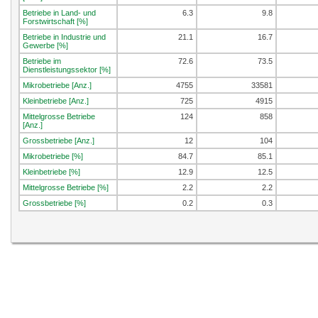
Betriebe in Land- und
6.3
9.8
Forstwirtschaft [%]
Betriebe in Industrie und
21.1
16.7
Gewerbe [%]
Betriebe im
72.6
73.5
Dienstleistungssektor [%]
Mikrobetriebe [Anz.]
4755
33581
Kleinbetriebe [Anz.]
725
4915
Mittelgrosse Betriebe
124
858
[Anz.]
Grossbetriebe [Anz.]
12
104
Mikrobetriebe [%]
84.7
85.1
Kleinbetriebe [%]
12.9
12.5
Mittelgrosse Betriebe [%]
2.2
2.2
Grossbetriebe [%]
0.2
0.3