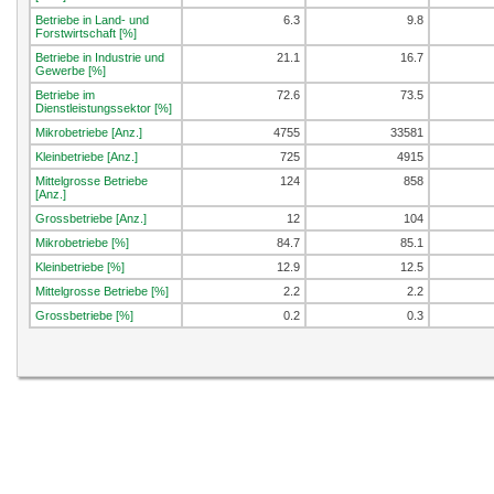
Betriebe in Land- und
6.3
9.8
Forstwirtschaft [%]
Betriebe in Industrie und
21.1
16.7
Gewerbe [%]
Betriebe im
72.6
73.5
Dienstleistungssektor [%]
Mikrobetriebe [Anz.]
4755
33581
Kleinbetriebe [Anz.]
725
4915
Mittelgrosse Betriebe
124
858
[Anz.]
Grossbetriebe [Anz.]
12
104
Mikrobetriebe [%]
84.7
85.1
Kleinbetriebe [%]
12.9
12.5
Mittelgrosse Betriebe [%]
2.2
2.2
Grossbetriebe [%]
0.2
0.3