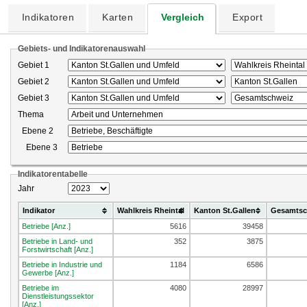
Indikatoren
Karten
Vergleich
Export
Gebiets- und Indikatorenauswahl
Gebiet 1
Gebiet 2
Gebiet 3
Thema
Ebene 2
Ebene 3
Indikatorentabelle
Jahr
Indikator
Wahlkreis Rheintal
Kanton St.Gallen
Gesamtsc
Betriebe [Anz.]
5616
39458
Betriebe in Land- und
352
3875
Forstwirtschaft [Anz.]
Betriebe in Industrie und
1184
6586
Gewerbe [Anz.]
Betriebe im
4080
28997
Dienstleistungssektor
[Anz.]