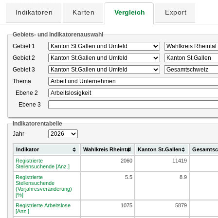
Indikatoren
Karten
Vergleich
Export
Gebiets- und Indikatorenauswahl
Gebiet 1
Gebiet 2
Gebiet 3
Thema
Ebene 2
Ebene 3
Indikatorentabelle
Jahr
Indikator
Wahlkreis Rheintal
Kanton St.Gallen
Gesamtsc
Registrierte
2060
11419
Stellensuchende [Anz.]
Registrierte
5.5
8.9
Stellensuchende
(Vorjahresveränderung)
[%]
Registrierte Arbeitslose
1075
5879
[Anz.]