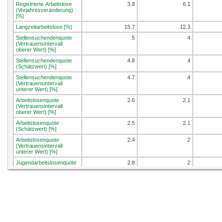
Registrierte Arbeitslose
3.8
6.1
(Vorjahresveränderung)
[%]
Langzeitarbeitslose [%]
15.7
12.3
Stellensuchendenquote
5
4
(Vertrauensintervall
oberer Wert) [%]
Stellensuchendenquote
4.8
4
(Schätzwert) [%]
Stellensuchendenquote
4.7
4
(Vertrauensintervall
unterer Wert) [%]
Arbeitslosenquote
2.6
2.1
(Vertrauensintervall
oberer Wert) [%]
Arbeitslosenquote
2.5
2.1
(Schätzwert) [%]
Arbeitslosenquote
2.4
2
(Vertrauensintervall
unterer Wert) [%]
Jugendarbeitslosenquote
2.8
2
(Vertrauensintervall
oberer Wert) [%]
Jugendarbeitslosenquote
2.5
1.9
(Schätzwert) [%]
Jugendarbeitslosenquote
2.3
1.8
(Vertrauensinterv. unterer
Wert) [%]