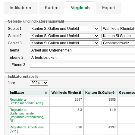
Indikatoren
Karten
Vergleich
Export
Gebiets- und Indikatorenauswahl
Gebiet 1
Gebiet 2
Gebiet 3
Thema
Ebene 2
Ebene 3
Indikatorentabelle
Jahr
Indikator
Wahlkreis Rheintal
Kanton St.Gallen
Gesamtsc
Registrierte
1697
9505
Stellensuchende [Anz.]
Registrierte
8.3
11.9
Stellensuchende
(Vorjahresveränderung)
[%]
Registrierte Arbeitslose
896
4997
[Anz.]