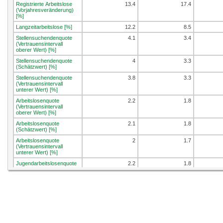
Registrierte Arbeitslose
13.4
17.4
(Vorjahresveränderung)
[%]
Langzeitarbeitslose [%]
12.2
8.5
Stellensuchendenquote
4.1
3.4
(Vertrauensintervall
oberer Wert) [%]
Stellensuchendenquote
4
3.3
(Schätzwert) [%]
Stellensuchendenquote
3.8
3.3
(Vertrauensintervall
unterer Wert) [%]
Arbeitslosenquote
2.2
1.8
(Vertrauensintervall
oberer Wert) [%]
Arbeitslosenquote
2.1
1.8
(Schätzwert) [%]
Arbeitslosenquote
2
1.7
(Vertrauensintervall
unterer Wert) [%]
Jugendarbeitslosenquote
2.2
1.8
(Vertrauensintervall
oberer Wert) [%]
Jugendarbeitslosenquote
2
1.7
(Schätzwert) [%]
Jugendarbeitslosenquote
1.8
1.7
(Vertrauensinterv. unterer
Wert) [%]