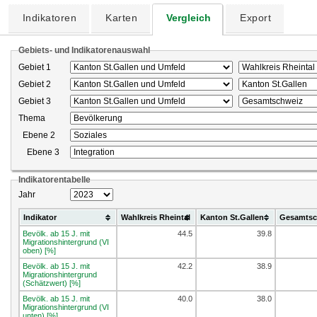
Indikatoren
Karten
Vergleich
Export
Gebiets- und Indikatorenauswahl
Gebiet 1
Gebiet 2
Gebiet 3
Thema
Ebene 2
Ebene 3
Indikatorentabelle
Jahr
Indikator
Wahlkreis Rheintal
Kanton St.Gallen
Gesamtsc
Bevölk. ab 15 J. mit
44.5
39.8
Migrationshintergrund (VI
oben) [%]
Bevölk. ab 15 J. mit
42.2
38.9
Migrationshintergrund
(Schätzwert) [%]
Bevölk. ab 15 J. mit
40.0
38.0
Migrationshintergrund (VI
unten) [%]