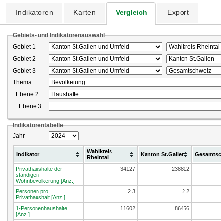
Indikatoren
Karten
Vergleich
Export
Gebiets- und Indikatorenauswahl
Gebiet 1
Gebiet 2
Gebiet 3
Thema
Ebene 2
Ebene 3
Indikatorentabelle
Jahr
Wahlkreis
Indikator
Kanton St.Gallen
Gesamtsc
Rheintal
Privathaushalte der
34127
238812
ständigen
Wohnbevölkerung [Anz.]
Personen pro
2.3
2.2
Privathaushalt [Anz.]
1-Personenhaushalte
11602
86456
[Anz.]