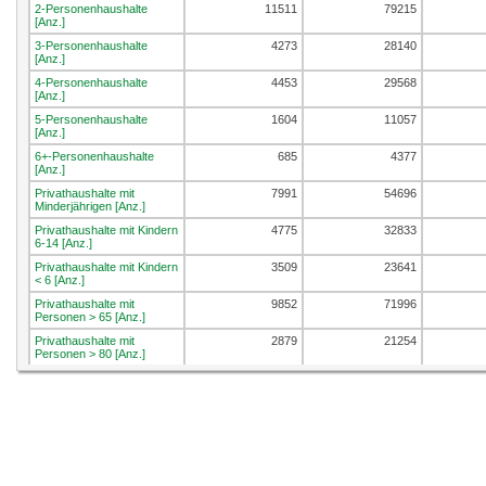
2-Personenhaushalte
11511
79215
[Anz.]
3-Personenhaushalte
4273
28140
[Anz.]
4-Personenhaushalte
4453
29568
[Anz.]
5-Personenhaushalte
1604
11057
[Anz.]
6+-Personenhaushalte
685
4377
[Anz.]
Privathaushalte mit
7991
54696
Minderjährigen [Anz.]
Privathaushalte mit Kindern
4775
32833
6-14 [Anz.]
Privathaushalte mit Kindern
3509
23641
< 6 [Anz.]
Privathaushalte mit
9852
71996
Personen > 65 [Anz.]
Privathaushalte mit
2879
21254
Personen > 80 [Anz.]
Privathaushalte mit zwei
5758
38952
Erwachsenen [Anz.]
Privathaushalte mit zwei
11123
76197
Erwachsenen u. mind. 1
Kind [Anz.]
Privathaushalte mit einem
690
5581
Erwachsenen u. mind. 1