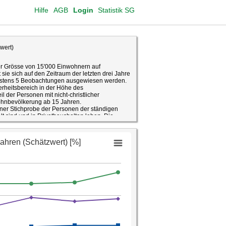
Hilfe
AGB
Login
Statistik SG
wert)
er Grösse von 15'000 Einwohnern auf
sie sich auf den Zeitraum der letzten drei Jahre
ndestens 5 Beobachtungen ausgewiesen werden.
erheitsbereich in der Höhe des
il der Personen mit nicht-christlicher
Wohnbevölkerung ab 15 Jahren.
iner Stichprobe der Personen der ständigen
t sind und in Privathaushalten leben. Die
0 Personen. Ein Teil der Kantone finanziert
ovon der Kanton St.Gallen bisher jedoch noch
isse auf Ebene Personen wie auch
d Hochrechnungen auf die Gesamtbevölkerung.
nd deshalb als Schätzungen zu interpretieren.
 Regel durch Vertrauensintervalle auf Basis
sen. Beispiel: Schätzwert Merkmal X = 67
all von +/- 2: Mit einer Wahrscheinlichkeit von
zwischen 65 und 69 Prozent.
; Berechnung Fachstelle für Statistik Kanton