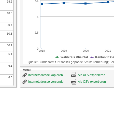
18.9
18.8
30.4
30.3
30.1
6.1
6.1
Menu
Internetadresse kopieren
Als XLS exportieren
6.0
Internetadresse versenden
Als CSV exportieren
7.7
7.6
7.5