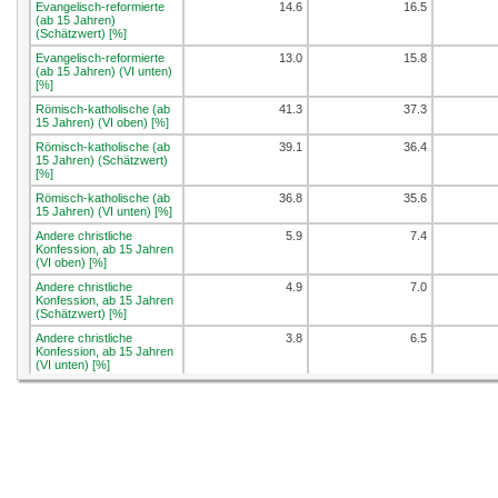
Evangelisch-reformierte
14.6
16.5
(ab 15 Jahren)
(Schätzwert) [%]
Evangelisch-reformierte
13.0
15.8
(ab 15 Jahren) (VI unten)
[%]
Römisch-katholische (ab
41.3
37.3
15 Jahren) (VI oben) [%]
Römisch-katholische (ab
39.1
36.4
15 Jahren) (Schätzwert)
[%]
Römisch-katholische (ab
36.8
35.6
15 Jahren) (VI unten) [%]
Andere christliche
5.9
7.4
Konfession, ab 15 Jahren
(VI oben) [%]
Andere christliche
4.9
7.0
Konfession, ab 15 Jahren
(Schätzwert) [%]
Andere christliche
3.8
6.5
Konfession, ab 15 Jahren
(VI unten) [%]
Nicht-christliche
13.4
10.3
Konfession, ab 15 Jahren
(VI oben) [%]
Nicht-christliche
11.8
9.7
Konfession, ab 15 Jahren
(Schätzwert) [%]
Nicht-christliche
10.2
9.2