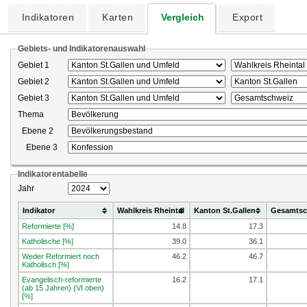
Indikatoren
Karten
Vergleich
Export
Gebiets- und Indikatorenauswahl
Gebiet 1
Gebiet 2
Gebiet 3
Thema
Ebene 2
Ebene 3
Indikatorentabelle
Jahr
Indikator
Wahlkreis Rheintal
Kanton St.Gallen
Gesamtsc
Reformierte [%]
14.8
17.3
Katholische [%]
39.0
36.1
Weder Reformiert noch
46.2
46.7
Katholisch [%]
Evangelisch-reformierte
16.2
17.1
(ab 15 Jahren) (VI oben)
[%]