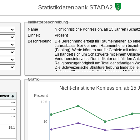
Statistikdatenbank STADA2
Indikatorbeschreibung
Name
Nicht-christliche Konfession, ab 15 Jahren (Schätz
Einheit
Prozent
Beschreibung
Die Berechnung erfolgt für Raumeinheiten ab ein
Jahresbasis. Bei kleineren Raumeinheiten bezieht 
(Pooling). Werte können nur für Gebiete mit mi
Es handelt sich um Schätzwerte mit einem Unsich
Vertrauensintervalls. Der Indikator enthält den Ante
Religionszugehörigkeit am Total der ständigen 
Die Schweizerische Strukturerhebung findet bei e
Wohnbevölkerung statt, die mindestens 15 Jahre al
Stichprobe umfasst schweizweit mindestens 200'00
Grafik
eine Erhöhung der Stichprobe auf ihrem Gebiet, w
keinen Gebrauch gemacht hat. Es werden Ergebn
Privathaushalten produziert. Die Ergebnisse sin
Diese unterliegen einem Stichprobenfehler und si
hweiz
Der Stichprobenfehler der Schätzwerte wird in der
einer Wahrscheinlichkeit von 95 Prozent ausgewie
***
Prozent der Bevölkerung mit einem Vertrauensinterv
***
95 Prozent liegt der wahre Anteil von Merkmal X 
***
ID-Nummer
387
Quelle
Bundesamt für Statistik gepoolte Strukturerhebung
St.Gallen
19.1