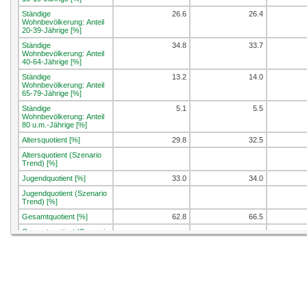
Ständige
26.6
26.4
Wohnbevölkerung: Anteil
20-39-Jährige [%]
Ständige
34.8
33.7
Wohnbevölkerung: Anteil
40-64-Jährige [%]
Ständige
13.2
14.0
Wohnbevölkerung: Anteil
65-79-Jährige [%]
Ständige
5.1
5.5
Wohnbevölkerung: Anteil
80 u.m.-Jährige [%]
Altersquotient [%]
29.8
32.5
Altersquotient (Szenario
Trend) [%]
Jugendquotient [%]
33.0
34.0
Jugendquotient (Szenario
Trend) [%]
Gesamtquotient [%]
62.8
66.5
Gesamtquotient (Szenario
Trend) [%]