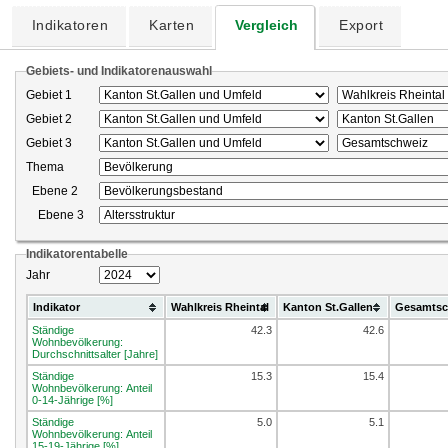
Indikatoren
Karten
Vergleich
Export
Gebiets- und Indikatorenauswahl
Gebiet 1
Gebiet 2
Gebiet 3
Thema
Ebene 2
Ebene 3
Indikatorentabelle
Jahr
Indikator
Wahlkreis Rheintal
Kanton St.Gallen
Gesamtsc
Ständige
42.3
42.6
Wohnbevölkerung:
Durchschnittsalter [Jahre]
Ständige
15.3
15.4
Wohnbevölkerung: Anteil
0-14-Jährige [%]
Ständige
5.0
5.1
Wohnbevölkerung: Anteil
15-19-Jährige [%]