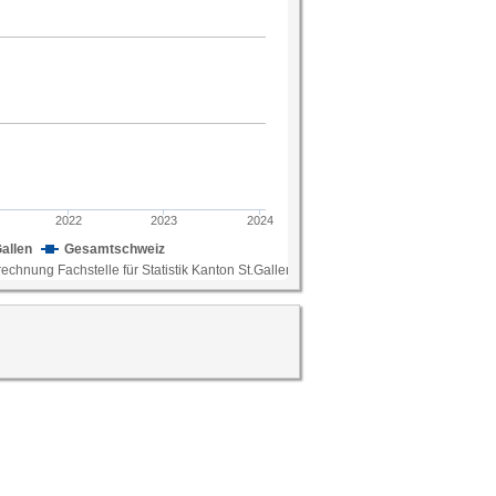
22 laut Haushaltsbudgeterhebung des BFS in
lt rund 14 Prozent des Bruttoeinkommens und
he und Entwicklung der Mietpreise spielen
gskosten.
; Berechnung Fachstelle für Statistik Kanton