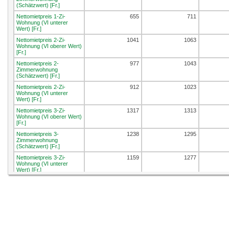
(Schätzwert) [Fr.]
Nettomietpreis 1-Zi-
655
711
Wohnung (VI unterer
Wert) [Fr.]
Nettomietpreis 2-Zi-
1041
1063
Wohnung (VI oberer Wert)
[Fr.]
Nettomietpreis 2-
977
1043
Zimmerwohnung
(Schätzwert) [Fr.]
Nettomietpreis 2-Zi-
912
1023
Wohnung (VI unterer
Wert) [Fr.]
Nettomietpreis 3-Zi-
1317
1313
Wohnung (VI oberer Wert)
[Fr.]
Nettomietpreis 3-
1238
1295
Zimmerwohnung
(Schätzwert) [Fr.]
Nettomietpreis 3-Zi-
1159
1277
Wohnung (VI unterer
Wert) [Fr.]
Nettomietpreis 4-Zi-
1524
1479
Wohnung (VI oberer Wert)
[Fr.]
Nettomietpreis 4-
1458
1461
Zimmerwohnung
(Schätzwert) [Fr.]
Nettomietpreis 4-Zi-
1393
1442