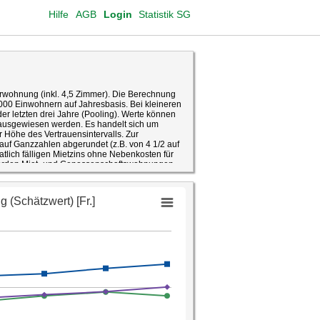
Hilfe
AGB
Login
Statistik SG
erwohnung (inkl. 4,5 Zimmer). Die Berechnung
'000 Einwohnern auf Jahresbasis. Bei kleineren
er letzten drei Jahre (Pooling). Werte können
 ausgewiesen werden. Es handelt sich um
 Höhe des Vertrauensintervalls. Zur
uf Ganzzahlen abgerundet (z.B. von 4 1/2 auf
lich fälligen Mietzins ohne Nebenkosten für
werden Miet- und Genossenschaftswohnungen
tammen aus den ab dem Jahr 2010 jährlich
rhebung basiert auf einer Stichprobe der
destens 15 Jahre alt sind und in
t schweizweit mindestens 200'000 Personen,
hprobe auf ihrem Gebiet finanziert, um damit
ie Ergebnisse werden sowohl auf Ebene von
rt, wobei die in einer Wohnung
aushalt gilt. Die Wohnungsnettomietpreise
halte dar.
erten Informationen unterliegen einem
n zu interpretieren. Der Stichprobenfehler der
asis einer Wahrscheinlichkeit von 95 Prozent
e Wert zwischen 123 und 137.