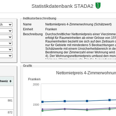
Statistikdatenbank STADA2
Indikatorbeschreibung
Name
Nettomietpreis 4-Zimmerwohnung (Schätzwert)
Einheit
Franken
Beschreibung
Durchschnittlicher Nettomietpreis einer Vierzimm
erfolgt für Raumeinheiten ab einer Grösse von 15
Raumeinheiten bezieht sie sich auf den Zeitraum d
nur für Gebiete mit mindestens 5 Beobachtungen
Schätzwerte mit einem Unsicherheitsbereich in der
Bestimmung der Zimmerzahl einer Wohnung wird a
4). Der Wohnungsnettomietpreis umfasst den monat
Heizung, Warmwasser, etc. Für die Auswertung 
berücksichtigt.
Grafik
Die Angaben zu den Wohnungsnettomietpreisen s
durchgeführten Strukturerhebungen. Die Strukture
Personen der ständigen Wohnbevölkerung, die min
Privathaushalten leben. Diese Stichprobe umfass
hweiz
wobei ein Teil der Kantone eine Erhöhung der Stic
die Genauigkeit der Ergebnisse zu verbessern. D
Personen wie auch von Privathaushalten produzie
zusammenlebende Personengruppe als ein Privath
stellen eine Auswertung auf Ebene der Privathaus
Die auf Basis der Strukturerhebungsdaten produzi
881
Stichprobenfehler und sind deshalb als Schätzunge
Schätzwerte wird durch Vertrauensintervalle auf B
ausgewiesen. Beispiel: Schätzwert = 130 mit einem Vertrauensintervall von +/- 7: Mit einer
872
Wahrscheinlichkeit von 95 Prozent liegt der wahr