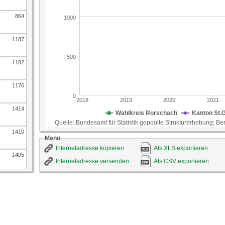
Die Ausgaben für Wohnen und Energie machen 20
einem durchschnittlichen Schweizer Privathausha
864
etwa 28 Prozent der Konsumausgaben aus. Die Hö
deshalb eine wichtige Rolle für die Lebenshaltun
ID-Nummer
116
1187
Quelle
Bundesamt für Statistik gepoolte Strukturerhebung
St.Gallen
1182
1176
1414
1410
Menu
Internetadresse kopieren
Als XLS exportieren
1405
Internetadresse versenden
Als CSV exportieren
1676
1670
1664