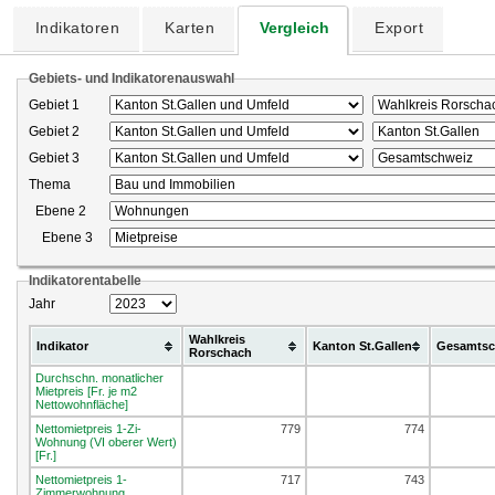
Indikatoren
Karten
Vergleich
Export
Gebiets- und Indikatorenauswahl
Gebiet 1
Gebiet 2
Gebiet 3
Thema
Ebene 2
Ebene 3
Indikatorentabelle
Jahr
Wahlkreis
Indikator
Kanton St.Gallen
Gesamtsc
Rorschach
Durchschn. monatlicher
Mietpreis [Fr. je m2
Nettowohnfläche]
Nettomietpreis 1-Zi-
779
774
Wohnung (VI oberer Wert)
[Fr.]
Nettomietpreis 1-
717
743
Zimmerwohnung