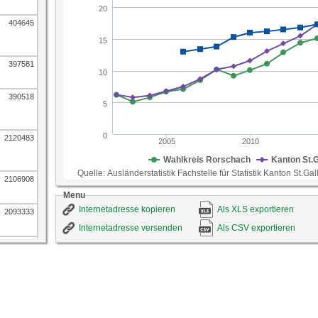
404645
397581
390518
2120483
2106908
Menu
Internetadresse kopieren
Als XLS exportieren
2093333
Internetadresse versenden
Als CSV exportieren
1952274
1939823