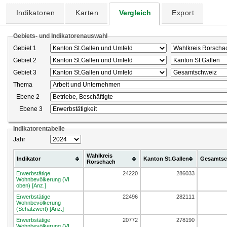
Indikatoren
Karten
Vergleich
Export
Gebiets- und Indikatorenauswahl
Gebiet 1
Gebiet 2
Gebiet 3
Thema
Ebene 2
Ebene 3
Indikatorentabelle
Jahr
Wahlkreis
Indikator
Kanton St.Gallen
Gesamtsc
Rorschach
Erwerbstätige
24220
286033
Wohnbevölkerung (VI
oben) [Anz.]
Erwerbstätige
22496
282111
Wohnbevölkerung
(Schätzwert) [Anz.]
Erwerbstätige
20772
278190
Wohnbevölkerung (VI