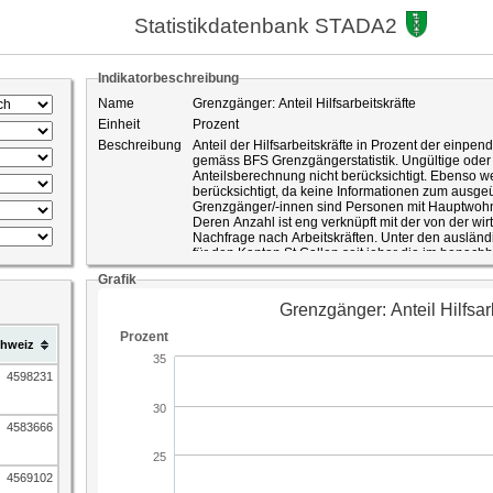
Statistikdatenbank STADA2
Indikatorbeschreibung
Name
Grenzgänger: Anteil Hilfsarbeitskräfte
Einheit
Prozent
Beschreibung
Anteil der Hilfsarbeitskräfte in Prozent der ein
gemäss BFS Grenzgängerstatistik. Ungültige ode
Anteilsberechnung nicht berücksichtigt. Ebenso w
berücksichtigt, da keine Informationen zum ausgeü
Grenzgänger/-innen sind Personen mit Hauptwohnsi
Deren Anzahl ist eng verknüpft mit der von der wi
Nachfrage nach Arbeitskräften. Unter den auslän
für den Kanton St.Gallen seit jeher die im benach
österreichischen Vorarlberg) wohnhaften Grenzgä
Grafik
2007 wurden die Grenzzonen für Staatsangehörig
womit eine Grenzgängerbewilligung, unabhängig 
gesamten Schweiz gültig ist. Für Staatsangehörige
Drittstaatsangehörigen gelten die Grenzzonen wei
hweiz
ID-Nummer
542
Quelle
Ausländerstatistik Fachstelle für Statistik Kanton 
4598231
Liechtenstein)
4583666
4569102