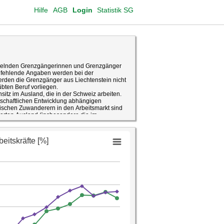
Hilfe
AGB
Login
Statistik SG
pendelnden Grenzgängerinnen und Grenzgänger
r fehlende Angaben werden bei der
erden die Grenzgänger aus Liechtenstein nicht
bten Beruf vorliegen.
tz im Ausland, die in der Schweiz arbeiten.
rtschaftlichen Entwicklung abhängigen
dischen Zuwanderern in den Arbeitsmarkt sind
barten Ausland (insbesondere die im
nger von besonderer Bedeutung. Am 1. Juni
e der EU-17 Staaten und der EFTA aufgehoben,
vom Wohnort dieser Grenzgänger, in der
 der EU-8 und der EU-2 Staaten sowie für alle
terhin.
St.Gallen (ZEMIS, GGS, Arbeitsmarktstatistik