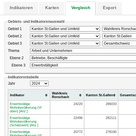
Indikatoren
Karten
Vergleich
Export
Gebiets- und Indikatorenauswahl
Gebiet 1
Gebiet 2
Gebiet 3
Thema
Ebene 2
Ebene 3
Indikatorentabelle
Jahr
Wahlkreis
Indikator
Kanton St.Gallen
Gesamtsc
Rorschach
Erwerbstätige
24220
286033
Wohnbevölkerung (VI
oben) [Anz.]
Erwerbstätige
22496
282111
Wohnbevölkerung
(Schätzwert) [Anz.]
Erwerbstätige
20772
278190
Wohnbevölkerung (VI