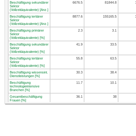
Beschäftigung sekundärer
6676.5
81844.8
Sektor
(Vollzeitäquivalente) [Anz.]
Beschäftigung tertiärer
8877.6
155165.5
Sektor
(Vollzeitäquivalente) [Anz.]
Beschäftigung primärer
2.3
3.1
Sektor
(Vollzeitäquivalente) [%]
Beschäftigung sekundärer
41.9
33.5
Sektor
(Vollzeitäquivalente) [%]
Beschäftigung tertiärer
55.8
63.5
Sektor
(Vollzeitäquivalente) [%]
Beschäftigung wissensint.
30.3
38.4
Dienstleistungen [%]
Beschäftigung
11.7
10.1
technologieintensive
Branchen [%]
Gesamtbeschäftigung
36.1
38
Frauen [%]
Beschäftigungsdichte
35.1
45.7
[Vzaeq/100 Einw.]
Beschäftigung in KMU [%]
72.9
63.9