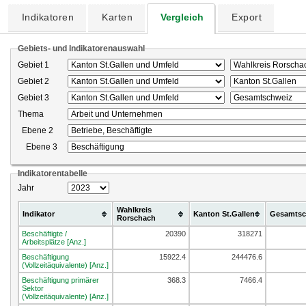
Indikatoren
Karten
Vergleich
Export
Gebiets- und Indikatorenauswahl
Gebiet 1
Gebiet 2
Gebiet 3
Thema
Ebene 2
Ebene 3
Indikatorentabelle
Jahr
Wahlkreis
Indikator
Kanton St.Gallen
Gesamtsc
Rorschach
Beschäftigte /
20390
318271
Arbeitsplätze [Anz.]
Beschäftigung
15922.4
244476.6
(Vollzeitäquivalente) [Anz.]
Beschäftigung primärer
368.3
7466.4
Sektor
(Vollzeitäquivalente) [Anz.]