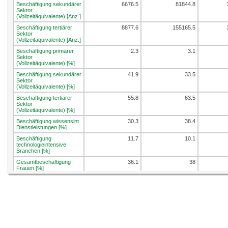
Beschäftigung sekundärer
6676.5
81844.8
Sektor
(Vollzeitäquivalente) [Anz.]
Beschäftigung tertiärer
8877.6
155165.5
Sektor
(Vollzeitäquivalente) [Anz.]
Beschäftigung primärer
2.3
3.1
Sektor
(Vollzeitäquivalente) [%]
Beschäftigung sekundärer
41.9
33.5
Sektor
(Vollzeitäquivalente) [%]
Beschäftigung tertiärer
55.8
63.5
Sektor
(Vollzeitäquivalente) [%]
Beschäftigung wissensint.
30.3
38.4
Dienstleistungen [%]
Beschäftigung
11.7
10.1
technologieintensive
Branchen [%]
Gesamtbeschäftigung
36.1
38
Frauen [%]
Beschäftigungsdichte
35.1
45.7
[Vzaeq/100 Einw.]
Beschäftigung in KMU [%]
72.9
63.9