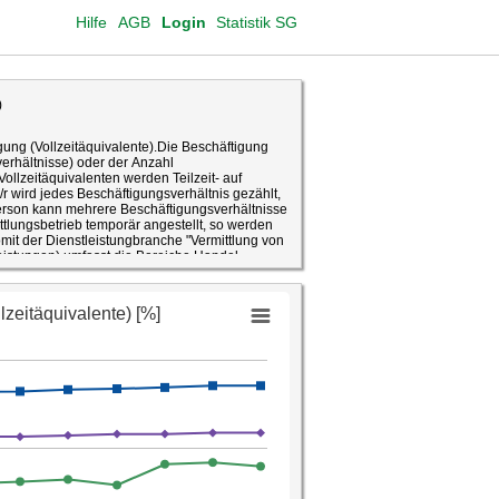
Hilfe
AGB
Login
Statistik SG
)
igung (Vollzeitäquivalente).Die Beschäftigung
verhältnisse) oder der Anzahl
ollzeitäquivalenten werden Teilzeit- auf
/r wird jedes Beschäftigungsverhältnis gezählt,
erson kann mehrere Beschäftigungsverhältnisse
tlungsbetrieb temporär angestellt, so werden
omit der Dienstleistungbranche "Vermittlung von
leistungen) umfasst die Bereiche Handel,
erei, Gastgewerbe und Beherbergung,
herungsdienstleistungen, Grundstücks- und
stleistungen, Sonstige wirtschaftliche
igung, Sozialversicherung, Erziehung und
, Unterhaltung und Erholung und Sonstige