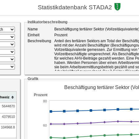
Statistikdatenbank STADA2
Indikatorbeschreibung
Name
Beschäftigung tertiärer Sektor (Vollzeitäquivalente
Einheit
Prozent
Beschreibung
Anteil des tertiären Sektors am Total der Beschäft
wird mit der Anzahl Beschäftigter (Beschäftigungs
Vollzeitäquivalente gemessen. Zur Ermittlung von V
Vollzeitbeschäftigte umgerechnet. Als Beschäftigte
für welches AHV-Beiträge gezahlt werden. Eine P
haben. Werden Personen über einen Arbeitsvermit
sie beim Arbeitsvermittlungsbetrieb gezählt und s
Arbeitskräften" zugerechnet. Der 3.Sektor (Dienst
Reparatur von Motorfahrzeugen, Verkehr und Lag
Grafik
Information und Kommunikation, Finanz- u. Versic
Wohnungswesen, Wissenschaftlich-technische Dien
Dienstleistungen, Öffentliche Verwaltung, Verteid
Unterricht, Gesundheits- und Sozialwesen, Kunst
hweiz
Dienstleistungen.
ID-Nummer
55
5644870
Quelle
Bundesamt für Statistik, STATENT
4379510
104968.8