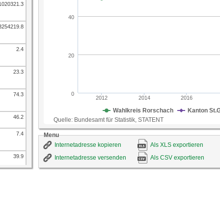
1020321.3
3254219.8
2.4
23.3
74.3
46.2
7.4
Menu
Internetadresse kopieren
Als XLS exportieren
39.9
Internetadresse versenden
Als CSV exportieren
48.9
59.4