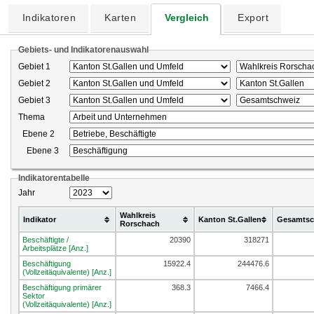
Indikatoren
Karten
Vergleich
Export
Gebiets- und Indikatorenauswahl
Gebiet 1
Gebiet 2
Gebiet 3
Thema
Ebene 2
Ebene 3
Indikatorentabelle
Jahr
Wahlkreis
Indikator
Kanton St.Gallen
Gesamtsc
Rorschach
Beschäftigte /
20390
318271
Arbeitsplätze [Anz.]
Beschäftigung
15922.4
244476.6
(Vollzeitäquivalente) [Anz.]
Beschäftigung primärer
368.3
7466.4
Sektor
(Vollzeitäquivalente) [Anz.]