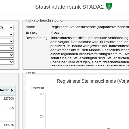
Statistikdatenbank STADA2
Indikatorbeschreibung
Name
Registrierte Stellensuchende (Vorjahresveränder
Einheit
Prozent
Beschreibung
Jahresdurchschnittliche prozentuale Veränderung
dem Vorjahr. Der Indikator wird für Raumeinheiten 
publiziert. Im Januar wird jeweils der Jahresdurc
der Wert des aktuellsten Monats.Als Stellensuche
einem regionalen Arbeitsvermittlungszentrum (RA
sofort für eine Stelle verfügbar sind. Stellensuche
über eine Stelle verfügen, einem Zwischenverdie
längere Weiterbildung absolvieren, oder wegen Kra
Dienstleistung keine Stelle antreten können.
Grafik
Die Stellensuchendenzahlen variieren saisonal, ko
gesetzlichen Rahmenbedingungen. Die prozentu
Monat des Vorjahres schaltet die saisonalen Einfl
hweiz
Komponente, sofern nicht gleichzeitig gesetzlich
Stellensuchendenzahlen erfolgen. Die Stellensuc
der Arbeitslosen dadurch, dass sie auch die auf 
227200
sofort für eine Stelle verfügbar sind. Allerdings ha
Stellensuchenden um Personen, die unmittelbar vo
8.5
Stelle haben oder aber zu einem geringeren Besch
arbeitslose Stellensuchende können finanzielle L
Anspruch nehmen. Die meisten Stellensuchende
durch mehrere Phasen, in denen sie als arbeitslos 
139276
Stellensuchenden kann auch als Indikator für d