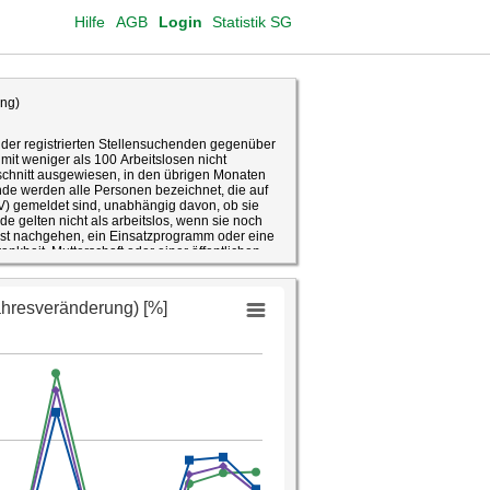
Hilfe
AGB
Login
Statistik SG
ung)
 der registrierten Stellensuchenden gegenüber
mit weniger als 100 Arbeitslosen nicht
hschnitt ausgewiesen, in den übrigen Monaten
nde werden alle Personen bezeichnet, die auf
V) gemeldet sind, unabhängig davon, ob sie
nde gelten nicht als arbeitslos, wenn sie noch
nst nachgehen, ein Einsatzprogramm oder eine
nkheit, Mutterschaft oder einer öffentlichen
njunkturell und in Abhängigkeit der
ale Veränderung gegenüber dem gleichen
üsse aus und misst primär die konjunkturelle
e Anpassungen mit Auswirkungen auf die
hendenzahl unterscheidet sich von derjenigen
dem RAV gemeldeten Personen umfasst, die nicht
ndelt es sich auch bei nicht-arbeitslosen
n Stellenverlust bedroht sind oder gar keine
äftigungsgrad als erwünscht. Auch nicht-
eistungen der Arbeitslosenversicherung in
n gehen zwischen An- und Abmeldung vom RAV
oder als nicht-arbeitslos gelten. Die Zahl der
ie Inanspruchnahme der RAV gesehen werden.