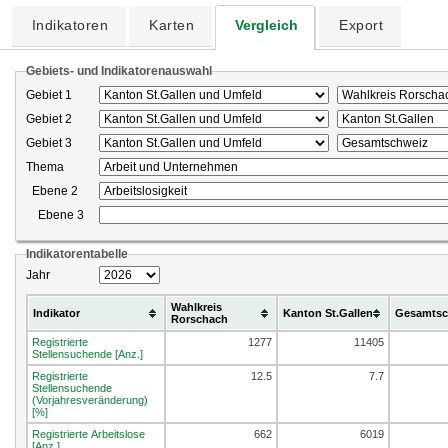
Indikatoren
Karten
Vergleich
Export
Gebiets- und Indikatorenauswahl
Gebiet 1
Gebiet 2
Gebiet 3
Thema
Ebene 2
Ebene 3
Indikatorentabelle
Jahr
Wahlkreis
Indikator
Kanton St.Gallen
Gesamtsc
Rorschach
Registrierte
1277
11405
Stellensuchende [Anz.]
Registrierte
12.5
7.7
Stellensuchende
(Vorjahresveränderung)
[%]
Registrierte Arbeitslose
662
6019
[Anz.]