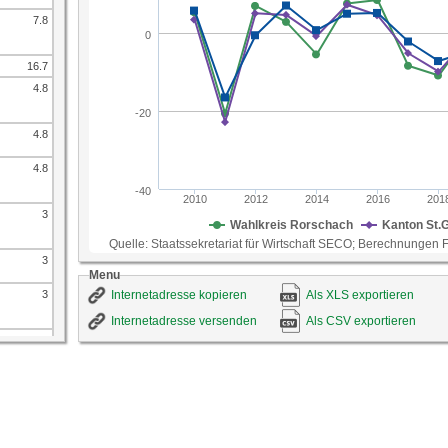
ID-Nummer
413
7.8
Quelle
Staatssekretariat für Wirtschaft SECO; Berechnung
16.7
4.8
4.8
4.8
3
3
Menu
3
Internetadresse kopieren
Als XLS exportieren
Internetadresse versenden
Als CSV exportieren
2.8
2.8
2.8