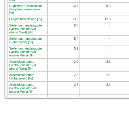
Registrierte Arbeitslose
13.4
5.9
(Vorjahresveränderung)
[%]
Langzeitarbeitslose [%]
13.3
12.5
Stellensuchendenquote
5.6
4
(Vertrauensintervall
oberer Wert) [%]
Stellensuchendenquote
5.4
4
(Schätzwert) [%]
Stellensuchendenquote
5.2
4
(Vertrauensintervall
unterer Wert) [%]
Arbeitslosenquote
2.9
2.1
(Vertrauensintervall
oberer Wert) [%]
Arbeitslosenquote
2.8
2.1
(Schätzwert) [%]
Arbeitslosenquote
2.7
2.1
(Vertrauensintervall
unterer Wert) [%]
Jugendarbeitslosenquote
3.6
2.1
(Vertrauensintervall
oberer Wert) [%]
Jugendarbeitslosenquote
3.1
2
(Schätzwert) [%]
Jugendarbeitslosenquote
2.7
1.9
(Vertrauensinterv. unterer
Wert) [%]