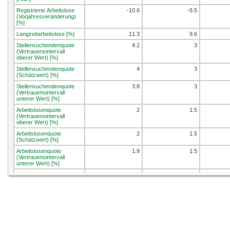
Registrierte Arbeitslose
-10.6
-8.5
(Vorjahresveränderung)
[%]
Langzeitarbeitslose [%]
11.3
9.6
Stellensuchendenquote
4.2
3
(Vertrauensintervall
oberer Wert) [%]
Stellensuchendenquote
4
3
(Schätzwert) [%]
Stellensuchendenquote
3.8
3
(Vertrauensintervall
unterer Wert) [%]
Arbeitslosenquote
2
1.5
(Vertrauensintervall
oberer Wert) [%]
Arbeitslosenquote
2
1.5
(Schätzwert) [%]
Arbeitslosenquote
1.9
1.5
(Vertrauensintervall
unterer Wert) [%]
Jugendarbeitslosenquote
2.1
1.6
(Vertrauensintervall
oberer Wert) [%]
Jugendarbeitslosenquote
1.8
1.5
(Schätzwert) [%]
Jugendarbeitslosenquote
1.6
1.5
(Vertrauensinterv. unterer
Wert) [%]