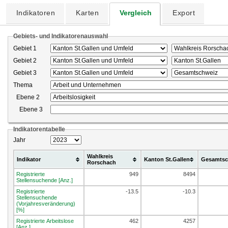
Indikatoren
Karten
Vergleich
Export
Gebiets- und Indikatorenauswahl
Gebiet 1
Gebiet 2
Gebiet 3
Thema
Ebene 2
Ebene 3
Indikatorentabelle
Jahr
Wahlkreis
Indikator
Kanton St.Gallen
Gesamtsc
Rorschach
Registrierte
949
8494
Stellensuchende [Anz.]
Registrierte
-13.5
-10.3
Stellensuchende
(Vorjahresveränderung)
[%]
Registrierte Arbeitslose
462
4257
[Anz.]