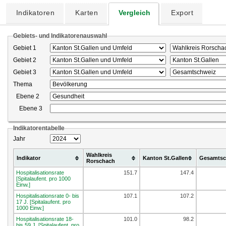
Indikatoren
Karten
Vergleich
Export
Gebiets- und Indikatorenauswahl
Gebiet 1
Gebiet 2
Gebiet 3
Thema
Ebene 2
Ebene 3
Indikatorentabelle
Jahr
Wahlkreis
Indikator
Kanton St.Gallen
Gesamtsc
Rorschach
Hospitalisationsrate
151.7
147.4
[Spitalaufent. pro 1000
Einw.]
Hospitalisationsrate 0- bis
107.1
107.2
17 J. [Spitalaufent. pro
1000 Einw.]
Hospitalisationsrate 18-
101.0
98.2
bis 59 J. [Spitalaufent. pro