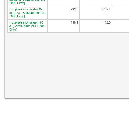
1000 Einw.]
Hospitalisationsrate 60-
232.3
235.1
bis 79 J. [Spitalaufent. pro
1000 Einw.]
Hospitalisationsrate > 80
438.9
442.6
J. [Spitalaufent. pro 1000
Einw.]