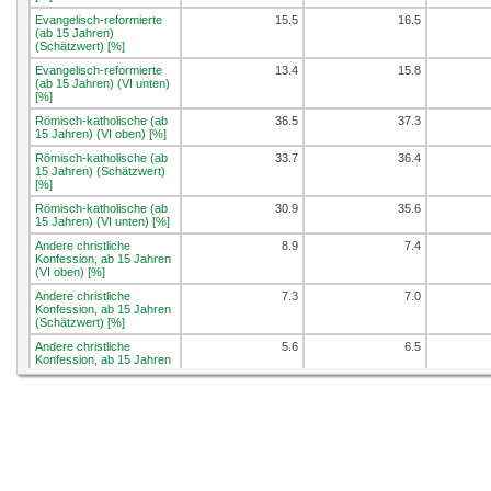
Evangelisch-reformierte
15.5
16.5
(ab 15 Jahren)
(Schätzwert) [%]
Evangelisch-reformierte
13.4
15.8
(ab 15 Jahren) (VI unten)
[%]
Römisch-katholische (ab
36.5
37.3
15 Jahren) (VI oben) [%]
Römisch-katholische (ab
33.7
36.4
15 Jahren) (Schätzwert)
[%]
Römisch-katholische (ab
30.9
35.6
15 Jahren) (VI unten) [%]
Andere christliche
8.9
7.4
Konfession, ab 15 Jahren
(VI oben) [%]
Andere christliche
7.3
7.0
Konfession, ab 15 Jahren
(Schätzwert) [%]
Andere christliche
5.6
6.5
Konfession, ab 15 Jahren
(VI unten) [%]
Nicht-christliche
12.1
10.3
Konfession, ab 15 Jahren
(VI oben) [%]
Nicht-christliche
10.2
9.7
Konfession, ab 15 Jahren
(Schätzwert) [%]