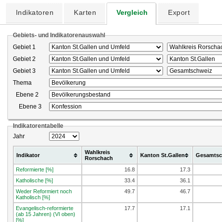
Indikatoren
Karten
Vergleich
Export
Gebiets- und Indikatorenauswahl
Gebiet 1
Gebiet 2
Gebiet 3
Thema
Ebene 2
Ebene 3
Indikatorentabelle
Jahr
Wahlkreis
Indikator
Kanton St.Gallen
Gesamtsc
Rorschach
Reformierte [%]
16.8
17.3
Katholische [%]
33.4
36.1
Weder Reformiert noch
49.7
46.7
Katholisch [%]
Evangelisch-reformierte
17.7
17.1
(ab 15 Jahren) (VI oben)
[%]