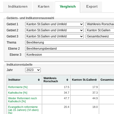
Indikatoren
Karten
Vergleich
Export
Gebiets- und Indikatorenauswahl
Gebiet 1
Gebiet 2
Gebiet 3
Thema
Ebene 2
Ebene 3
Indikatorentabelle
Jahr
Wahlkreis
Indikator
Kanton St.Gallen
Gesamtsc
Rorschach
Reformierte [%]
17.5
17.9
Katholische [%]
34.7
37.3
Weder Reformiert noch
47.7
44.9
Katholisch [%]
Evangelisch-reformierte
20.4
18.0
(ab 15 Jahren) (VI oben)
[%]