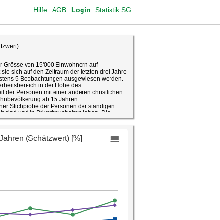
Hilfe
AGB
Login
Statistik SG
tzwert)
er Grösse von 15'000 Einwohnern auf
sie sich auf den Zeitraum der letzten drei Jahre
ndestens 5 Beobachtungen ausgewiesen werden.
erheitsbereich in der Höhe des
eil der Personen mit einer anderen christlichen
Wohnbevölkerung ab 15 Jahren.
iner Stichprobe der Personen der ständigen
t sind und in Privathaushalten leben. Die
0 Personen. Ein Teil der Kantone finanziert
ovon der Kanton St.Gallen bisher jedoch noch
isse auf Ebene Personen wie auch
d Hochrechnungen auf die Gesamtbevölkerung.
nd deshalb als Schätzungen zu interpretieren.
 Regel durch Vertrauensintervalle auf Basis
sen. Beispiel: Schätzwert Merkmal X = 67
all von +/- 2: Mit einer Wahrscheinlichkeit von
zwischen 65 und 69 Prozent.
; Berechnung Fachstelle für Statistik Kanton