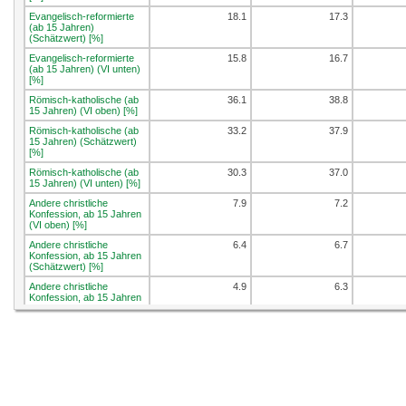
Evangelisch-reformierte
18.1
17.3
(ab 15 Jahren)
(Schätzwert) [%]
Evangelisch-reformierte
15.8
16.7
(ab 15 Jahren) (VI unten)
[%]
Römisch-katholische (ab
36.1
38.8
15 Jahren) (VI oben) [%]
Römisch-katholische (ab
33.2
37.9
15 Jahren) (Schätzwert)
[%]
Römisch-katholische (ab
30.3
37.0
15 Jahren) (VI unten) [%]
Andere christliche
7.9
7.2
Konfession, ab 15 Jahren
(VI oben) [%]
Andere christliche
6.4
6.7
Konfession, ab 15 Jahren
(Schätzwert) [%]
Andere christliche
4.9
6.3
Konfession, ab 15 Jahren
(VI unten) [%]
Nicht-christliche
11.9
10.1
Konfession, ab 15 Jahren
(VI oben) [%]
Nicht-christliche
9.9
9.5
Konfession, ab 15 Jahren
(Schätzwert) [%]