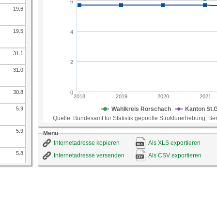
19.6
19.5
31.1
31.0
30.8
5.9
5.9
Menu
Internetadresse kopieren
Als XLS exportieren
5.8
Internetadresse versenden
Als CSV exportieren
7.7
7.6