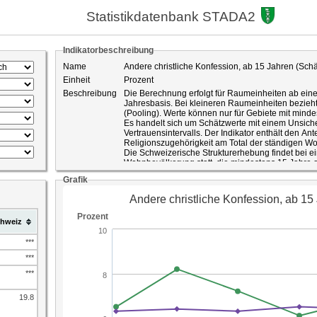
Statistikdatenbank STADA2
Indikatorbeschreibung
Name
Andere christliche Konfession, ab 15 Jahren (Schä
Einheit
Prozent
Beschreibung
Die Berechnung erfolgt für Raumeinheiten ab ein
Jahresbasis. Bei kleineren Raumeinheiten bezieht 
(Pooling). Werte können nur für Gebiete mit mi
Es handelt sich um Schätzwerte mit einem Unsich
Vertrauensintervalls. Der Indikator enthält den Ant
Religionszugehörigkeit am Total der ständigen 
Die Schweizerische Strukturerhebung findet bei e
Wohnbevölkerung statt, die mindestens 15 Jahre al
Stichprobe umfasst schweizweit mindestens 200'00
Grafik
eine Erhöhung der Stichprobe auf ihrem Gebiet, w
keinen Gebrauch gemacht hat. Es werden Ergebn
Privathaushalten produziert. Die Ergebnisse sin
Diese unterliegen einem Stichprobenfehler und si
hweiz
Der Stichprobenfehler der Schätzwerte wird in der
einer Wahrscheinlichkeit von 95 Prozent ausgewie
Prozent der Bevölkerung mit einem Vertrauensinterv
***
95 Prozent liegt der wahre Anteil von Merkmal X 
***
ID-Nummer
726
***
Quelle
Bundesamt für Statistik gepoolte Strukturerhebung
St.Gallen
19.8