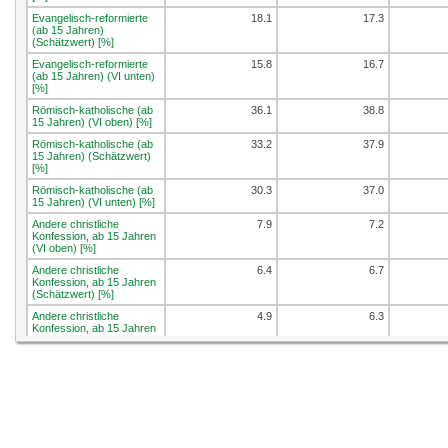
Evangelisch-reformierte
18.1
17.3
(ab 15 Jahren)
(Schätzwert) [%]
Evangelisch-reformierte
15.8
16.7
(ab 15 Jahren) (VI unten)
[%]
Römisch-katholische (ab
36.1
38.8
15 Jahren) (VI oben) [%]
Römisch-katholische (ab
33.2
37.9
15 Jahren) (Schätzwert)
[%]
Römisch-katholische (ab
30.3
37.0
15 Jahren) (VI unten) [%]
Andere christliche
7.9
7.2
Konfession, ab 15 Jahren
(VI oben) [%]
Andere christliche
6.4
6.7
Konfession, ab 15 Jahren
(Schätzwert) [%]
Andere christliche
4.9
6.3
Konfession, ab 15 Jahren
(VI unten) [%]
Nicht-christliche
11.9
10.1
Konfession, ab 15 Jahren
(VI oben) [%]
Nicht-christliche
9.9
9.5
Konfession, ab 15 Jahren
(Schätzwert) [%]