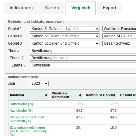
Indikatoren
Karten
Vergleich
Export
Gebiets- und Indikatorenauswahl
Gebiet 1
Gebiet 2
Gebiet 3
Thema
Ebene 2
Ebene 3
Indikatorentabelle
Jahr
Wahlkreis
Indikator
Kanton St.Gallen
Gesamtsc
Rorschach
Reformierte [%]
17.5
17.9
Katholische [%]
34.7
37.3
Weder Reformiert noch
47.7
44.9
Katholisch [%]
Evangelisch-reformierte
20.4
18.0
(ab 15 Jahren) (VI oben)
[%]