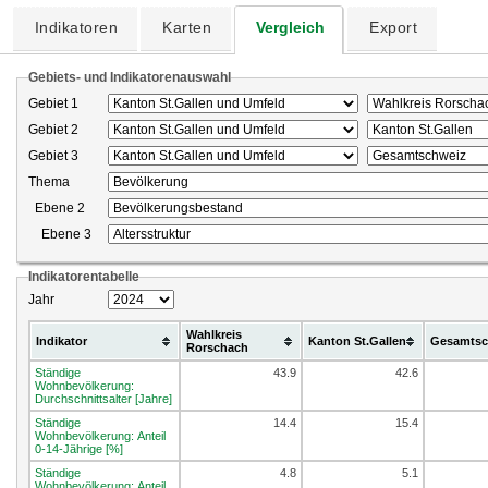
Indikatoren
Karten
Vergleich
Export
Gebiets- und Indikatorenauswahl
Gebiet 1
Gebiet 2
Gebiet 3
Thema
Ebene 2
Ebene 3
Indikatorentabelle
Jahr
Wahlkreis
Indikator
Kanton St.Gallen
Gesamtsc
Rorschach
Ständige
43.9
42.6
Wohnbevölkerung:
Durchschnittsalter [Jahre]
Ständige
14.4
15.4
Wohnbevölkerung: Anteil
0-14-Jährige [%]
Ständige
4.8
5.1
Wohnbevölkerung: Anteil