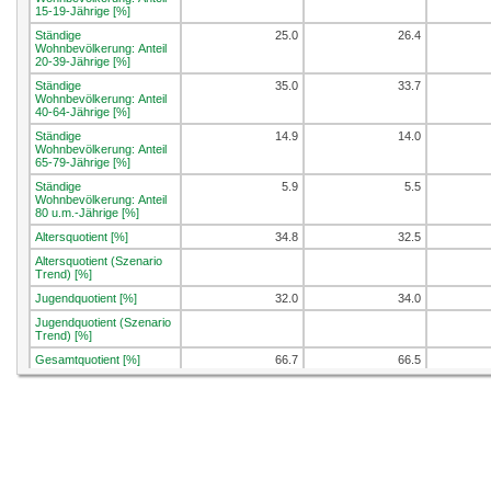
15-19-Jährige [%]
Ständige
25.0
26.4
Wohnbevölkerung: Anteil
20-39-Jährige [%]
Ständige
35.0
33.7
Wohnbevölkerung: Anteil
40-64-Jährige [%]
Ständige
14.9
14.0
Wohnbevölkerung: Anteil
65-79-Jährige [%]
Ständige
5.9
5.5
Wohnbevölkerung: Anteil
80 u.m.-Jährige [%]
Altersquotient [%]
34.8
32.5
Altersquotient (Szenario
Trend) [%]
Jugendquotient [%]
32.0
34.0
Jugendquotient (Szenario
Trend) [%]
Gesamtquotient [%]
66.7
66.5
Gesamtquotient (Szenario
Trend) [%]