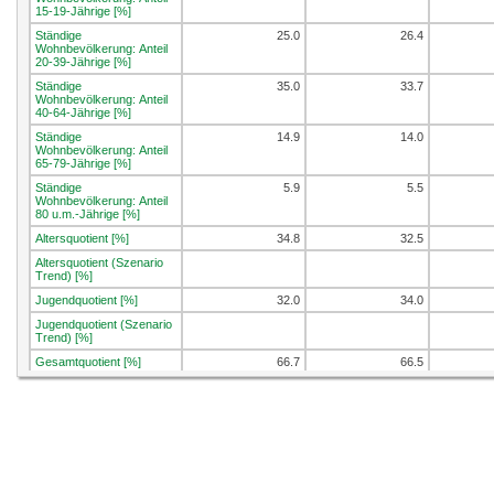
15-19-Jährige [%]
Ständige
25.0
26.4
Wohnbevölkerung: Anteil
20-39-Jährige [%]
Ständige
35.0
33.7
Wohnbevölkerung: Anteil
40-64-Jährige [%]
Ständige
14.9
14.0
Wohnbevölkerung: Anteil
65-79-Jährige [%]
Ständige
5.9
5.5
Wohnbevölkerung: Anteil
80 u.m.-Jährige [%]
Altersquotient [%]
34.8
32.5
Altersquotient (Szenario
Trend) [%]
Jugendquotient [%]
32.0
34.0
Jugendquotient (Szenario
Trend) [%]
Gesamtquotient [%]
66.7
66.5
Gesamtquotient (Szenario
Trend) [%]