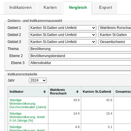
Indikatoren
Karten
Vergleich
Export
Gebiets- und Indikatorenauswahl
Gebiet 1
Gebiet 2
Gebiet 3
Thema
Ebene 2
Ebene 3
Indikatorentabelle
Jahr
Wahlkreis
Indikator
Kanton St.Gallen
Gesamtsc
Rorschach
Ständige
43.9
42.6
Wohnbevölkerung:
Durchschnittsalter [Jahre]
Ständige
14.4
15.4
Wohnbevölkerung: Anteil
0-14-Jährige [%]
Ständige
4.8
5.1
Wohnbevölkerung: Anteil