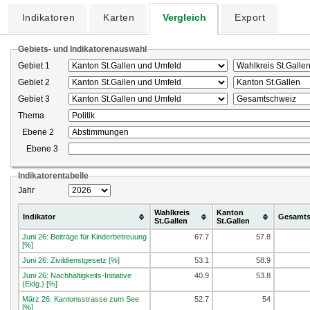
Indikatoren
Karten
Vergleich
Export
Gebiets- und Indikatorenauswahl
Gebiet 1
Gebiet 2
Gebiet 3
Thema
Ebene 2
Ebene 3
Indikatorentabelle
Jahr
Wahlkreis
Kanton
Indikator
Gesamts
St.Gallen
St.Gallen
Juni 26: Beiträge für Kinderbetreuung
67.7
57.8
[%]
Juni 26: Zivildienstgesetz [%]
53.1
58.9
Juni 26: Nachhaltigkeits-Initiative
40.9
53.8
(Eidg.) [%]
März 26: Kantonsstrasse zum See
52.7
54
[%]