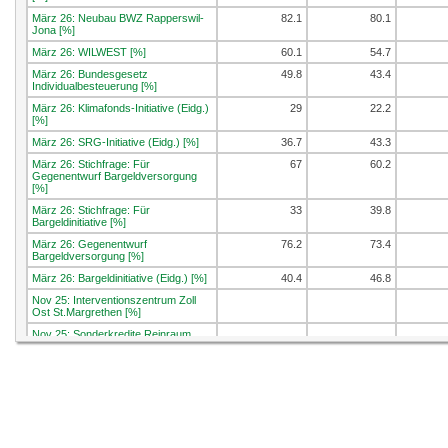
März 26: Neubau BWZ Rapperswil-
82.1
80.1
Jona [%]
März 26: WILWEST [%]
60.1
54.7
März 26: Bundesgesetz
49.8
43.4
Individualbesteuerung [%]
März 26: Klimafonds-Initiative (Eidg.)
29
22.2
[%]
März 26: SRG-Initiative (Eidg.) [%]
36.7
43.3
März 26: Stichfrage: Für
67
60.2
Gegenentwurf Bargeldversorgung
[%]
März 26: Stichfrage: Für
33
39.8
Bargeldinitiative [%]
März 26: Gegenentwurf
76.2
73.4
Bargeldversorgung [%]
März 26: Bargeldinitiative (Eidg.) [%]
40.4
46.8
Nov 25: Interventionszentrum Zoll
Ost St.Margrethen [%]
Nov 25: Sonderkredite Reinraum
Campus Buchs [%]
Nov 25: Initiative soziale Klimapolitik
(Eidg.) [%]
Nov 25: Service-citoyen-Initiative
(Eidg.) [%]
Sep 25: E-ID-Gesetz [%]