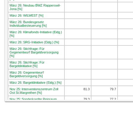
März 26: Neubau BWZ Rapperswil-
Jona [%]
März 26: WILWEST [%]
März 26: Bundesgesetz
Individualbesteuerung [%]
März 26: Klimafonds-Initiative (Eidg.)
[%]
März 26: SRG-Initiative (Eidg.) [%]
März 26: Stichfrage: Für
Gegenentwurf Bargeldversorgung
[%]
März 26: Stichfrage: Für
Bargeldinitiative [%]
März 26: Gegenentwurf
Bargeldversorgung [%]
März 26: Bargeldinitiative (Eidg.) [%]
Nov 25: Interventionszentrum Zoll
81.3
79.7
Ost St.Margrethen [%]
Nov 25: Sonderkredite Reinraum
79.3
77.2
Campus Buchs [%]
Nov 25: Initiative soziale Klimapolitik
21
15
(Eidg.) [%]
Nov 25: Service-citoyen-Initiative
17.4
14.7
(Eidg.) [%]
Sep 25: E-ID-Gesetz [%]
54.1
47.1