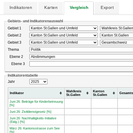
Indikatoren
Karten
Vergleich
Export
Gebiets- und Indikatorenauswahl
Gebiet 1
Gebiet 2
Gebiet 3
Thema
Ebene 2
Ebene 3
Indikatorentabelle
Jahr
Wahlkreis
Kanton
Indikator
Gesamts
St.Gallen
St.Gallen
Juni 26: Beiträge für Kinderbetreuung
[%]
Juni 26: Zivildienstgesetz [%]
Juni 26: Nachhaltigkeits-Initiative
(Eidg.) [%]
März 26: Kantonsstrasse zum See
[%]