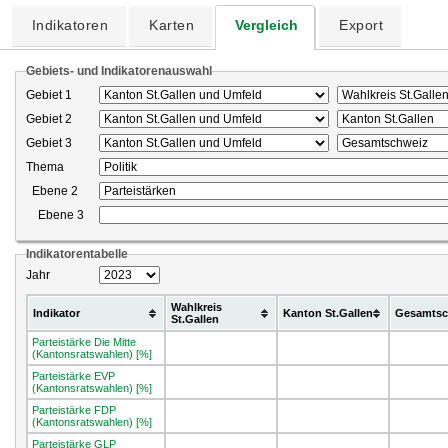
Indikatoren
Karten
Vergleich
Export
Gebiets- und Indikatorenauswahl
Gebiet 1
Gebiet 2
Gebiet 3
Thema
Ebene 2
Ebene 3
Indikatorentabelle
Jahr
Wahlkreis
Indikator
Kanton St.Gallen
Gesamtsc
St.Gallen
Parteistärke Die Mitte
(Kantonsratswahlen) [%]
Parteistärke EVP
(Kantonsratswahlen) [%]
Parteistärke FDP
(Kantonsratswahlen) [%]
Parteistärke GLP