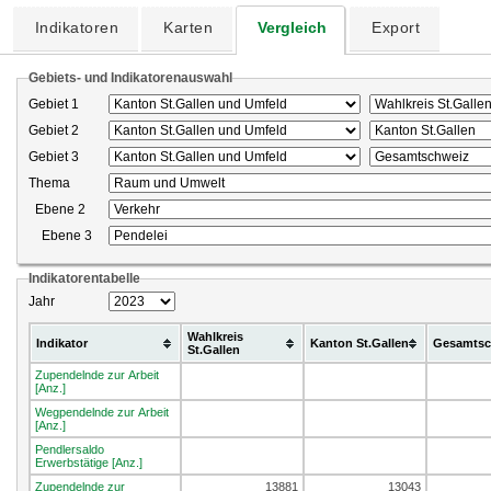
Indikatoren
Karten
Vergleich
Export
Gebiets- und Indikatorenauswahl
Gebiet 1
Gebiet 2
Gebiet 3
Thema
Ebene 2
Ebene 3
Indikatorentabelle
Jahr
Wahlkreis
Indikator
Kanton St.Gallen
Gesamtsc
St.Gallen
Zupendelnde zur Arbeit
[Anz.]
Wegpendelnde zur Arbeit
[Anz.]
Pendlersaldo
Erwerbstätige [Anz.]
Zupendelnde zur
13881
13043