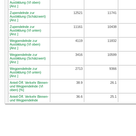
Ausbildung (VI oben)
[Anz.]
Zupendelnde zur
12521
11741
Ausbildung (Schätzwert)
[Anz.]
Zupendelnde zur
11161
10438
Ausbildung (VI unten)
[Anz.]
Wegpendelnde zur
4119
11832
Ausbildung (VI oben)
[Anz.]
Wegpendelnde zur
3416
10599
Ausbildung (Schätzwert)
[Anz.]
Wegpendelnde zur
2713
9366
Ausbildung (VI unten)
[Anz.]
Anteil Öff. Verkehr Binnen-
38.9
26.1
und Wegpendelnde (VI
oben) [%]
Anteil Öff. Verkehr Binnen-
36.6
25.1
und Wegpendelnde
(Schätzwert) [%]
Anteil Öff. Verkehr Binnen-
34.3
24.1
und Wegpendelnde (VI
unten) [%]
Anteil Öff. Verkehr
44.1
33.2
Zupendelnde (VI oben)
[%]