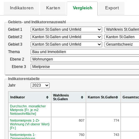
Indikatoren
Karten
Vergleich
Export
Gebiets- und Indikatorenauswahl
Gebiet 1
Gebiet 2
Gebiet 3
Thema
Ebene 2
Ebene 3
Indikatorentabelle
Jahr
Wahlkreis
Indikator
Kanton St.Gallen
Gesamtsc
St.Gallen
Durchschn. monatlicher
Mietpreis [Fr. je m2
Nettowohnfläche]
Nettomietpreis 1-Zi-
807
774
Wohnung (VI oberer Wert)
[Fr.]
Nettomietpreis 1-
760
743
Zimmerwohnung