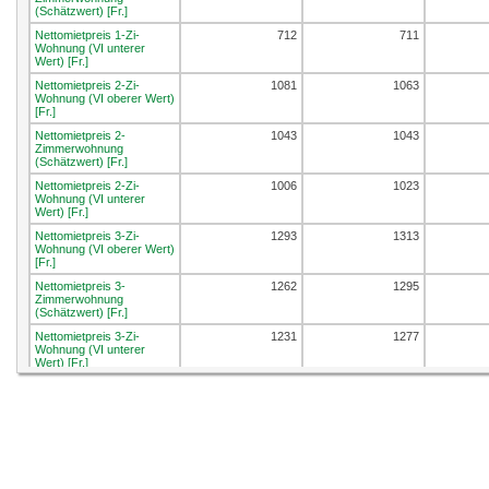
(Schätzwert) [Fr.]
Nettomietpreis 1-Zi-
712
711
Wohnung (VI unterer
Wert) [Fr.]
Nettomietpreis 2-Zi-
1081
1063
Wohnung (VI oberer Wert)
[Fr.]
Nettomietpreis 2-
1043
1043
Zimmerwohnung
(Schätzwert) [Fr.]
Nettomietpreis 2-Zi-
1006
1023
Wohnung (VI unterer
Wert) [Fr.]
Nettomietpreis 3-Zi-
1293
1313
Wohnung (VI oberer Wert)
[Fr.]
Nettomietpreis 3-
1262
1295
Zimmerwohnung
(Schätzwert) [Fr.]
Nettomietpreis 3-Zi-
1231
1277
Wohnung (VI unterer
Wert) [Fr.]
Nettomietpreis 4-Zi-
1421
1479
Wohnung (VI oberer Wert)
[Fr.]
Nettomietpreis 4-
1390
1461
Zimmerwohnung
(Schätzwert) [Fr.]
Nettomietpreis 4-Zi-
1358
1442